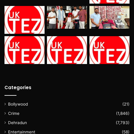
Categories
Bollywood
(21)
Crime
(1,846)
Dehradun
(7,793)
Entertainment
(58)