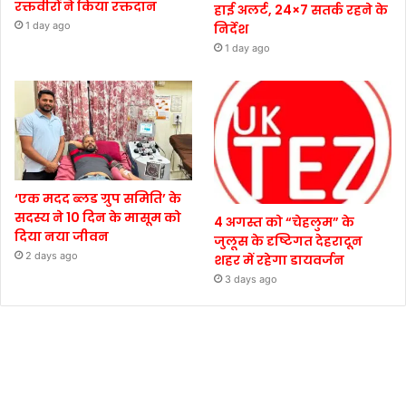
रक्तवीरों ने किया रक्तदान
हाई अलर्ट, 24×7 सतर्क रहने के
1 day ago
निर्देश
1 day ago
‘एक मदद ब्लड ग्रुप समिति’ के
सदस्य ने 10 दिन के मासूम को
4 अगस्त को “चेहलुम” के
दिया नया जीवन
जुलूस के दृष्टिगत देहरादून
2 days ago
शहर में रहेगा डायवर्जन
3 days ago