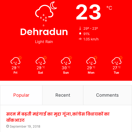
23
℃
Dehradun
29º - 23º
91%
1.05 km/h
Light Rain
29
29
30
29
27
℃
℃
℃
℃
℃
Fri
Sat
Sun
Mon
Tue
Popular
Recent
Comments
सदन में बढ़ती महंगाई का मुद्दा गूंजा,कांग्रेस विधायकों का
वॉकआउट
September 19, 2018