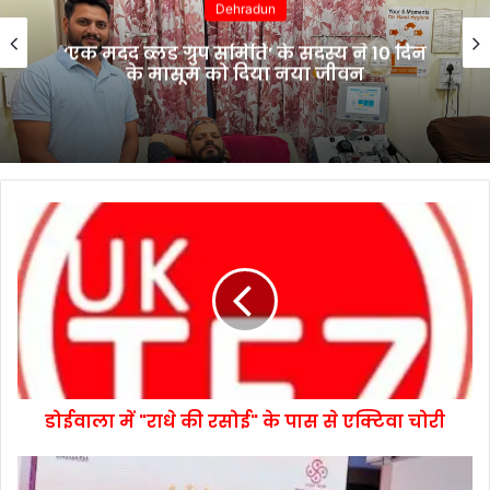
Uttarakhand
4 अगस्त को “चेहलुम” के जुलूस के दृष्टिगत
देहरादून शहर में रहेगा डायवर्जन
डोईवाला में "राधे की रसोई" के पास से एक्टिवा चोरी