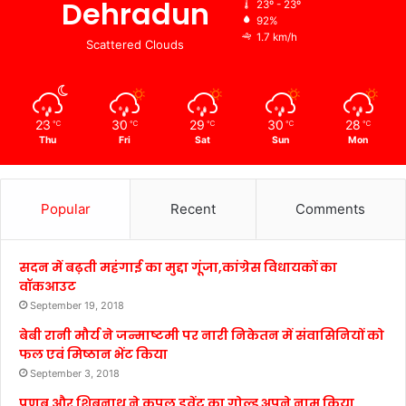
Dehradun
23º - 23º
92%
1.7 km/h
Scattered Clouds
23
30
29
30
28
℃
℃
℃
℃
℃
Thu
Fri
Sat
Sun
Mon
Popular
Recent
Comments
सदन में बढ़ती महंगाई का मुद्दा गूंजा,कांग्रेस विधायकों का
वॉकआउट
September 19, 2018
बेबी रानी मौर्य ने जन्माष्टमी पर नारी निकेतन में संवासिनियों को
फल एवं मिष्ठान भेंट किया
September 3, 2018
प्रणब और शिबनाथ ने कपल इवेंट का गोल्ड अपने नाम किया