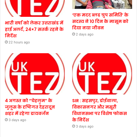
‘एक मदद ब्लड ग्रुप समिति’ के
सदस्य ने 10 दिन के मासूम को
भारी वर्षा को लेकर उत्तराखंड में
दिया नया जीवन
हाई अलर्ट, 24×7 सतर्क रहने के
2 days ago
निर्देश
22 hours ago
4 अगस्त को “चेहलुम” के
SIR : सहसपुर, डोईवाला,
जुलूस के दृष्टिगत देहरादून
विकासनगर और मसूरी
शहर में रहेगा डायवर्जन
विधानसभा पर विशेष फोकस
के निर्देश
3 days ago
3 days ago