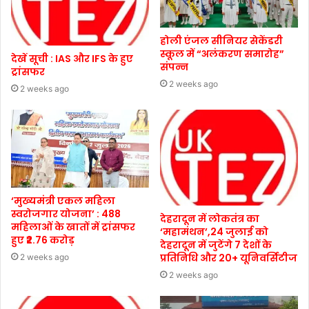
होली एंजल सीनियर सेकेंडरी
स्कूल में “अलंकरण समारोह”
देखें सूची : IAS और IFS के हुए
संपन्न
ट्रांसफर
2 weeks ago
2 weeks ago
‘मुख्यमंत्री एकल महिला
स्वरोजगार योजना’ : 488
देहरादून में लोकतंत्र का
महिलाओं के खातों में ट्रांसफर
‘महामंथन’,24 जुलाई को
हुए ₹2.76 करोड़
देहरादून में जुटेंगे 7 देशों के
प्रतिनिधि और 20+ यूनिवर्सिटीज
2 weeks ago
2 weeks ago