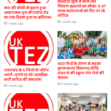
मतदाता सूची में नाम और
विवरण सुधारने का मौकाः 5.47
नंदा की चौकी में बहाल हुआ
लाख मतदाताओं को दिए जा रहे
आवागमन,पुल की एप्रोच रोड
नोटिस
का एक हिस्सा हुआ था क्षतिग्रस्त
1 week ago
1 week ago
400 पौधों के रोपण से महका
बुल्लावाला विद्यालय,दीप्ति
उत्तराखंड के 5 जिलों में ‘ऑरेंज
रावत ने की स्कूल गोद लेने की
अलर्ट’,अगले 15 घंटे अत्यधिक
घोषणा
भारी बारिश की संभावना
2 weeks ago
1 week ago