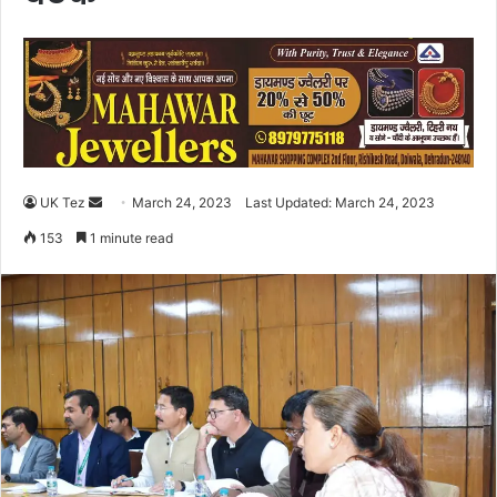
UK Tez
S
March 24, 2023
Last Updated: March 24, 2023
e
153
1 minute read
n
d
a
n
e
m
a
i
l