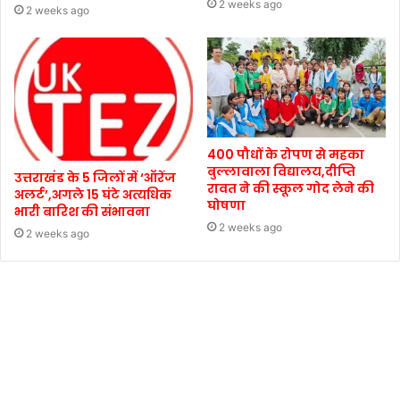
2 weeks ago
2 weeks ago
400 पौधों के रोपण से महका
बुल्लावाला विद्यालय,दीप्ति
उत्तराखंड के 5 जिलों में ‘ऑरेंज
रावत ने की स्कूल गोद लेने की
अलर्ट’,अगले 15 घंटे अत्यधिक
घोषणा
भारी बारिश की संभावना
2 weeks ago
2 weeks ago