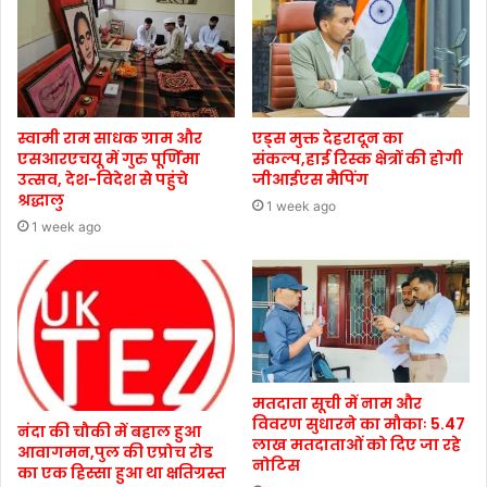
स्वामी राम साधक ग्राम और
एड्स मुक्त देहरादून का
एसआरएचयू में गुरु पूर्णिमा
संकल्प,हाई रिस्क क्षेत्रों की होगी
उत्सव, देश-विदेश से पहुंचे
जीआईएस मैपिंग
श्रद्धालु
1 week ago
1 week ago
मतदाता सूची में नाम और
विवरण सुधारने का मौकाः 5.47
नंदा की चौकी में बहाल हुआ
लाख मतदाताओं को दिए जा रहे
आवागमन,पुल की एप्रोच रोड
नोटिस
का एक हिस्सा हुआ था क्षतिग्रस्त