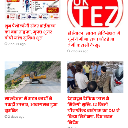
शुभ पैथोलॉजी सेंटर डोईवाला
का बड़ा तोहफा, मुफ्त शुगर-
डोईवाला: सावन सेलिब्रेशन में
बीपी जांच सुविधा शुरू
गूंजेंगे मीना राणा और हेमा
7 hours ago
नेगी करासी के सुर
7 hours ago
मालदेवता में राहत कार्यों ने
देहरादून ट्रैफिक जाम से
पकड़ी रफ्तार, आवागमन हुआ
मिलेगी मुक्ति: 12 किमी
सुरक्षित
ग्रीनफील्ड बाईपास का DM ने
किया निरीक्षण, दिए सख्त
2 days ago
निर्देश