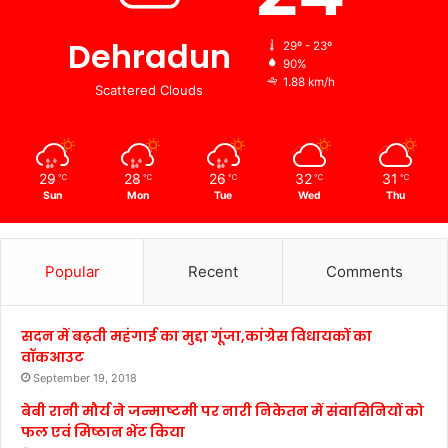
Dehradun
29º - 23º
90%
1.88 km/h
Scattered Clouds
29
28
26
32
31
℃
℃
℃
℃
℃
Sun
Mon
Tue
Wed
Thu
Popular
Recent
Comments
सदन में बढ़ती महंगाई का मुद्दा गूंजा,कांग्रेस विधायकों का
वॉकआउट
September 19, 2018
बेबी रानी मौर्य ने जन्माष्टमी पर नारी निकेतन में संवासिनियों को
फल एवं मिष्ठान भेंट किया