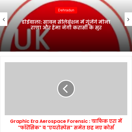
Dehradun
डोईवाला: सावन सेलिब्रेशन में गूंजेंगे मीना
राणा और हेमा नेगी करासी के सुर
Graphic Era Aerospace Forensic : ग्राफिक एरा में
"फॉरेंसिक" व "एयरोस्पेस" समेत छह नए कोर्स