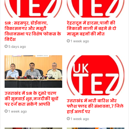
SIR : सहसपुर, डोईवाला,
देहरादून में हादसा,पानी की
विकासनगर और मसूरी
निकासी नाली में बहने से दो
विधानसभा पर विशेष फोकस के
मासूम बहनों की मौत
निर्देश
1 week ago
5 days ago
उत्तराखंड में SIR के दूसरे चरण
की सुनवाई शुरू,नजदीकी बूथों
उत्तराखंड में भारी बारिश और
पर दर्ज करा सकेंगे आपत्ति
फ्लैश फ्लड की संभावना,7 जिले
हाई अलर्ट पर
1 week ago
1 week ago