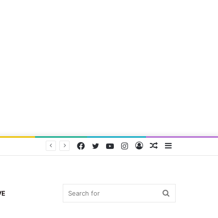
Facebook
Twitter
YouTube
Instagram
Log
Random
Sidebar
In
Article
Search
VE