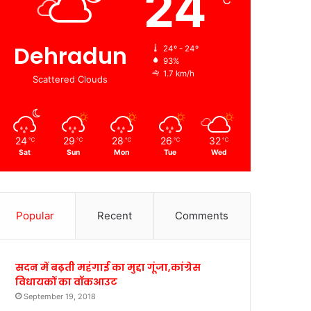
24
℃
Dehradun
24º - 24º
93%
1.7 km/h
Scattered Clouds
24
29
28
26
32
℃
℃
℃
℃
℃
Sat
Sun
Mon
Tue
Wed
Popular
Recent
Comments
सदन में बढ़ती महंगाई का मुद्दा गूंजा,कांग्रेस
विधायकों का वॉकआउट
September 19, 2018