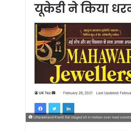
यूकेडी ने किया धरन
UK Tez
S
February 26, 2021
Last Updated: Februa
e
Facebook
Twitter
LinkedIn
n
d
Uttarakhand Kranti Dal staged sit in motion over road constr
a
n