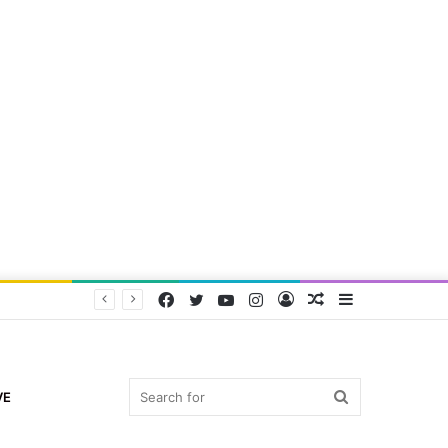
Facebook
Twitter
YouTube
Instagram
Log
Random
Sidebar
In
Article
Search
VE