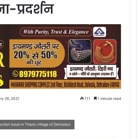
ा-प्रदर्शन
ry 26, 2021
111
1 minute read
uction issue in Thano village of Dehradun.