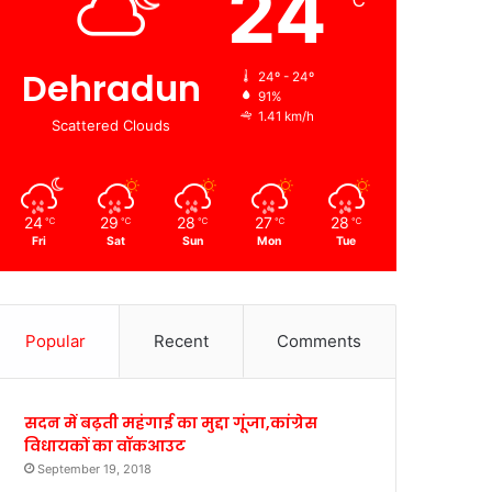
24
℃
Dehradun
24º - 24º
91%
1.41 km/h
Scattered Clouds
24
29
28
27
28
℃
℃
℃
℃
℃
Fri
Sat
Sun
Mon
Tue
Popular
Recent
Comments
सदन में बढ़ती महंगाई का मुद्दा गूंजा,कांग्रेस
विधायकों का वॉकआउट
September 19, 2018