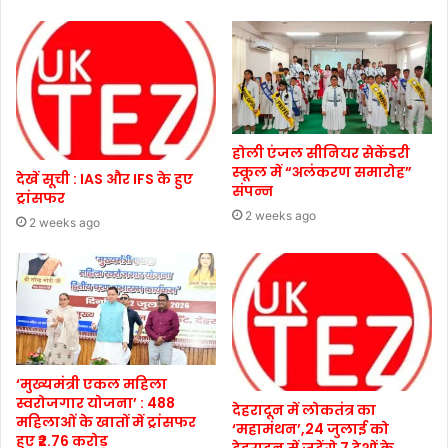
होली एंजल सीनियर सेकेंडरी
स्कूल में “अलंकरण समारोह”
देखें सूची : IAS और IFS के हुए
संपन्न
ट्रांसफर
2 weeks ago
2 weeks ago
‘मुख्यमंत्री एकल महिला
स्वरोजगार योजना’ : 488
देहरादून में लोकतंत्र का
महिलाओं के खातों में ट्रांसफर
‘महामंथन’,24 जुलाई को
हुए ₹2.76 करोड़