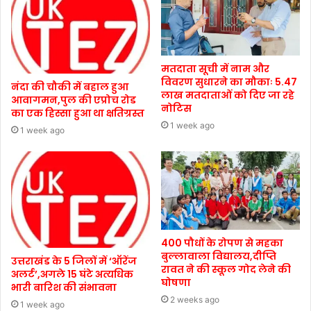
मतदाता सूची में नाम और
विवरण सुधारने का मौकाः 5.47
नंदा की चौकी में बहाल हुआ
लाख मतदाताओं को दिए जा रहे
आवागमन,पुल की एप्रोच रोड
नोटिस
का एक हिस्सा हुआ था क्षतिग्रस्त
1 week ago
1 week ago
400 पौधों के रोपण से महका
बुल्लावाला विद्यालय,दीप्ति
उत्तराखंड के 5 जिलों में ‘ऑरेंज
रावत ने की स्कूल गोद लेने की
अलर्ट’,अगले 15 घंटे अत्यधिक
घोषणा
भारी बारिश की संभावना
2 weeks ago
1 week ago