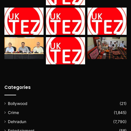
Categories
Bollywood
(21)
Crime
(1,845)
Dehradun
(7,790)
Entertainment
(58)