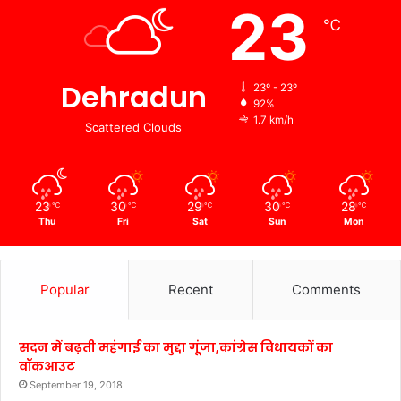
23
℃
Dehradun
23º - 23º
92%
1.7 km/h
Scattered Clouds
23
30
29
30
28
℃
℃
℃
℃
℃
Thu
Fri
Sat
Sun
Mon
Popular
Recent
Comments
सदन में बढ़ती महंगाई का मुद्दा गूंजा,कांग्रेस विधायकों का
वॉकआउट
September 19, 2018