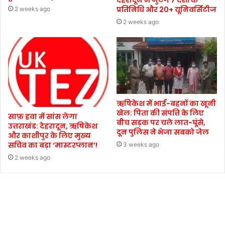
देहरादून में जुटेंगे 7 देशों के
प्रतिनिधि और 20+ यूनिवर्सिटीज
2 weeks ago
2 weeks ago
ऋषिकेश में भाई-बहनों का खूनी
खेल: पिता की संपत्ति के लिए
साफ़ हवा में सांस लेगा
बीच सड़क पर चले लात-घूंसे,
उत्तराखंड: देहरादून, ऋषिकेश
दून पुलिस ने भेजा सबको जेल
और काशीपुर के लिए मुख्य
सचिव का बड़ा ‘मास्टरप्लान’!
3 weeks ago
2 weeks ago