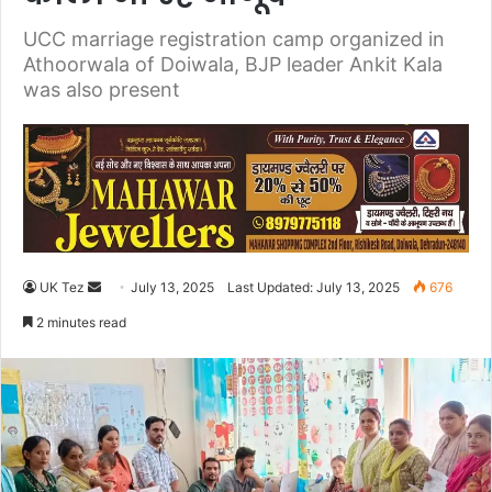
UCC marriage registration camp organized in
Athoorwala of Doiwala, BJP leader Ankit Kala
was also present
UK Tez
S
July 13, 2025
Last Updated: July 13, 2025
676
e
2 minutes read
n
d
a
n
e
m