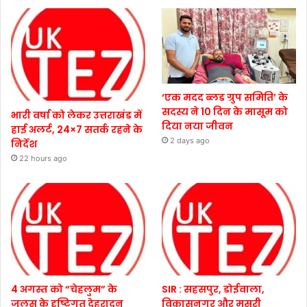
‘एक मदद ब्लड ग्रुप समिति’ के
सदस्य ने 10 दिन के मासूम को
भारी वर्षा को लेकर उत्तराखंड में
दिया नया जीवन
हाई अलर्ट, 24×7 सतर्क रहने के
2 days ago
निर्देश
22 hours ago
4 अगस्त को “चेहलुम” के
SIR : सहसपुर, डोईवाला,
जुलूस के दृष्टिगत देहरादून
विकासनगर और मसूरी