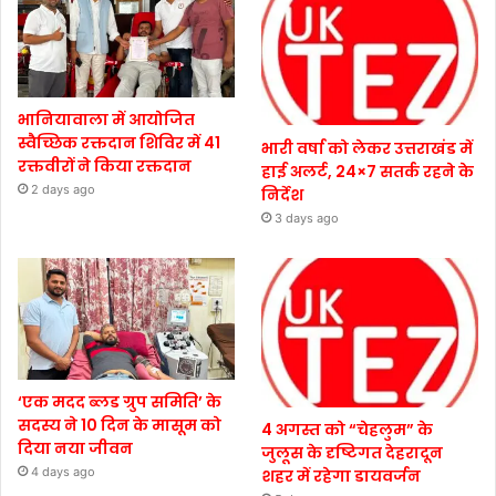
भानियावाला में आयोजित
स्वैच्छिक रक्तदान शिविर में 41
भारी वर्षा को लेकर उत्तराखंड में
रक्तवीरों ने किया रक्तदान
हाई अलर्ट, 24×7 सतर्क रहने के
2 days ago
निर्देश
3 days ago
‘एक मदद ब्लड ग्रुप समिति’ के
सदस्य ने 10 दिन के मासूम को
4 अगस्त को “चेहलुम” के
दिया नया जीवन
जुलूस के दृष्टिगत देहरादून
4 days ago
शहर में रहेगा डायवर्जन