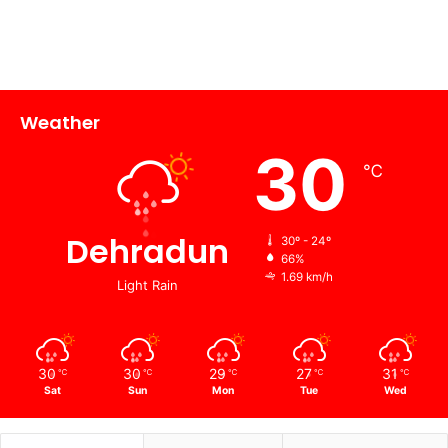
Weather
30
℃
Dehradun
30º - 24º
66%
1.69 km/h
Light Rain
30
30
29
27
31
℃
℃
℃
℃
℃
Sat
Sun
Mon
Tue
Wed