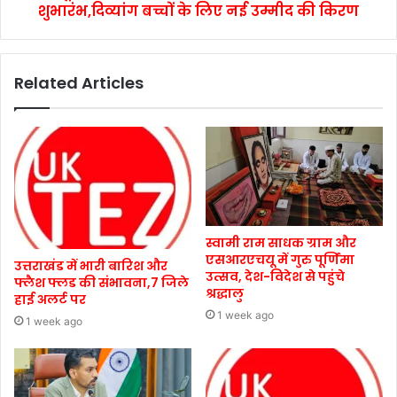
शुभारंभ,दिव्यांग बच्चों के लिए नई उम्मीद की किरण
Related Articles
स्वामी राम साधक ग्राम और
एसआरएचयू में गुरु पूर्णिमा
उत्तराखंड में भारी बारिश और
उत्सव, देश-विदेश से पहुंचे
फ्लैश फ्लड की संभावना,7 जिले
श्रद्धालु
हाई अलर्ट पर
1 week ago
1 week ago