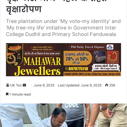
वृक्षारोपण
Tree plantation under 'My vote-my identity' and
'My tree-my life' initiative in Government Inter
College Dudhli and Primary School Fanduwala
UK Tez
S
June 9, 2025
Last Updated: June 9, 2025
256
e
1 minute read
n
d
a
n
e