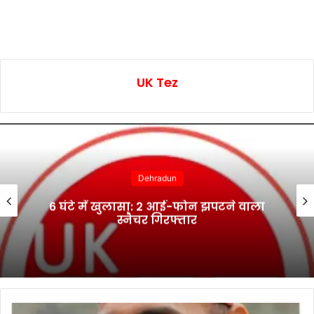
UK Tez
Dehradun
6 घंटे में खुलासा: 2 आई-फोन झपटने वाला
स्नैचर गिरफ्तार