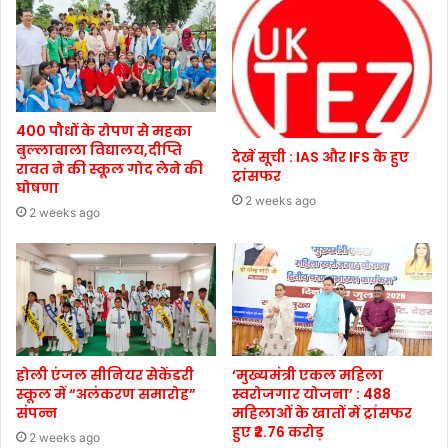
400 पौधों के रोपण से महका
बुल्लावाला विद्यालय,दीप्ति
देखें सूची : IAS और IFS के हुए
रावत ने की स्कूल गोद लेने की
ट्रांसफर
घोषणा
2 weeks ago
2 weeks ago
होली एंजल सीनियर सेकेंडरी
‘मुख्यमंत्री एकल महिला
स्कूल में “अलंकरण समारोह”
स्वरोजगार योजना’ : 488
संपन्न
महिलाओं के खातों में ट्रांसफर
हुए ₹2.76 करोड़
2 weeks ago