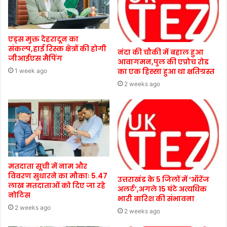
एड्स मुक्त देहरादून का
संकल्प,हाई रिस्क क्षेत्रों की होगी
नंदा की चौकी में बहाल हुआ
जीआईएस मैपिंग
आवागमन,पुल की एप्रोच रोड
का एक हिस्सा हुआ था क्षतिग्रस्त
1 week ago
2 weeks ago
मतदाता सूची में नाम और
विवरण सुधारने का मौकाः 5.47
उत्तराखंड के 5 जिलों में ‘ऑरेंज
लाख मतदाताओं को दिए जा रहे
अलर्ट’,अगले 15 घंटे अत्यधिक
नोटिस
भारी बारिश की संभावना
2 weeks ago
2 weeks ago