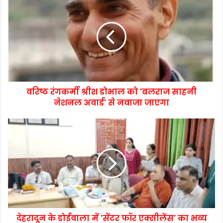
वरिष्ठ रंगकर्मी श्रीश डोभाल को 'बलराज साहनी
नेशनल अवार्ड' से नवाजा जाएगा
देहरादून के डोईवाला में 'सेंटर फॉर एक्सीलेंस' का भव्य