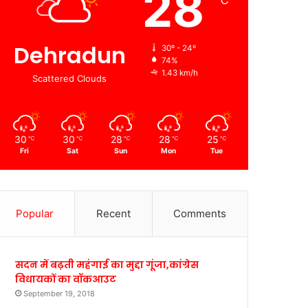
28
℃
Dehradun
30º - 24º
74%
1.43 km/h
Scattered Clouds
30
30
28
28
25
℃
℃
℃
℃
℃
Fri
Sat
Sun
Mon
Tue
Popular
Recent
Comments
सदन में बढ़ती महंगाई का मुद्दा गूंजा,कांग्रेस
विधायकों का वॉकआउट
September 19, 2018