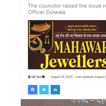
The councilor raised the issue r
Officer Doiwala
UK Tez
S
August 25, 2025
Last Updated: August 
e
Facebook
Twitter
LinkedIn
n
d
a
n