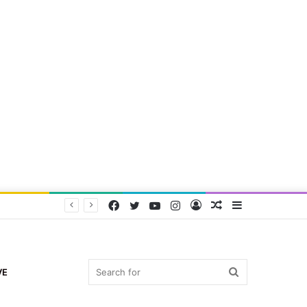
Facebook
Twitter
YouTube
Instagram
Log
Random
Sidebar
In
Article
Search
VE