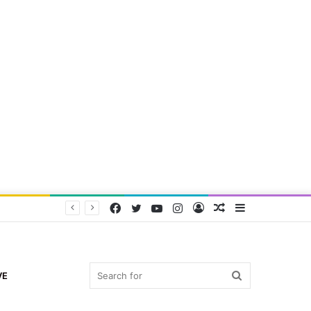
Facebook
Twitter
YouTube
Instagram
Log
Random
Sidebar
In
Article
Search
VE