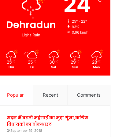
24
℃
Dehradun
25º - 22º
93%
0.96 km/h
Light Rain
25
25
30
29
28
℃
℃
℃
℃
℃
Thu
Fri
Sat
Sun
Mon
Popular
Recent
Comments
सदन में बढ़ती महंगाई का मुद्दा गूंजा,कांग्रेस
विधायकों का वॉकआउट
September 19, 2018