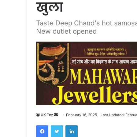
खुला
Taste Deep Chand's hot samosas
New outlet opened
UK Tez
S
February 16, 2025
Last Updated: Februa
e
Facebook
Twitter
LinkedIn
n
d