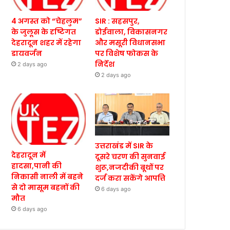
4 अगस्त को “चेहलुम”
SIR : सहसपुर,
के जुलूस के दृष्टिगत
डोईवाला, विकासनगर
देहरादून शहर में रहेगा
और मसूरी विधानसभा
डायवर्जन
पर विशेष फोकस के
निर्देश
2 days ago
2 days ago
उत्तराखंड में SIR के
देहरादून में
दूसरे चरण की सुनवाई
हादसा,पानी की
शुरू,नजदीकी बूथों पर
निकासी नाली में बहने
दर्ज करा सकेंगे आपत्ति
से दो मासूम बहनों की
6 days ago
मौत
6 days ago