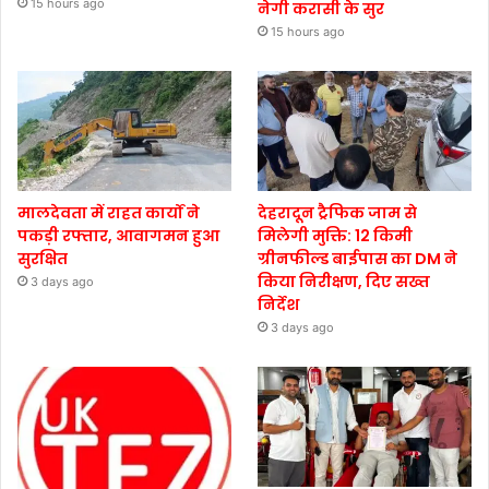
15 hours ago
नेगी करासी के सुर
15 hours ago
मालदेवता में राहत कार्यों ने
देहरादून ट्रैफिक जाम से
पकड़ी रफ्तार, आवागमन हुआ
मिलेगी मुक्ति: 12 किमी
सुरक्षित
ग्रीनफील्ड बाईपास का DM ने
किया निरीक्षण, दिए सख्त
3 days ago
निर्देश
3 days ago