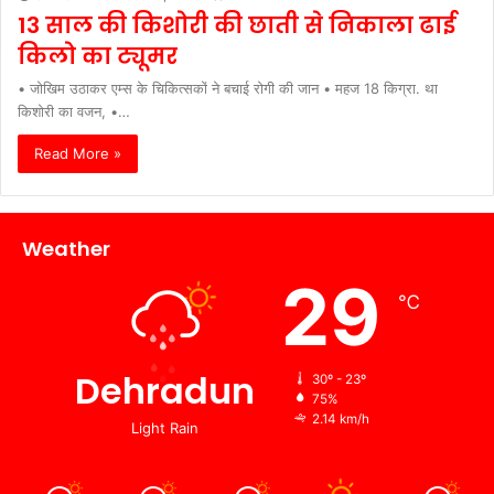
13 साल की किशोरी की छाती से निकाला ढाई
किलो का ट्यूमर
• जोखिम उठाकर एम्स के चिकित्सकों ने बचाई रोगी की जान • महज 18 किग्रा. था
किशोरी का वजन, •…
Read More »
Weather
29
℃
Dehradun
30º - 23º
75%
2.14 km/h
Light Rain