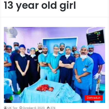
13 year old girl
Dehradun
UK Tez
October 6, 2023
274