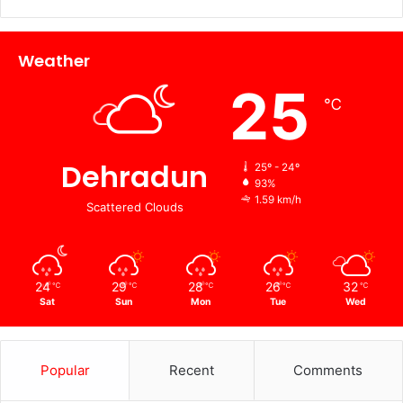
Weather
25
℃
Dehradun
25º - 24º
93%
1.59 km/h
Scattered Clouds
24
29
28
26
32
℃
℃
℃
℃
℃
Sat
Sun
Mon
Tue
Wed
Popular
Recent
Comments