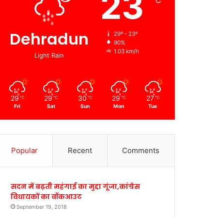
23
℃
Dehradun
29º - 23º
90%
1.03 km/h
Light Rain
29
29
30
29
27
℃
℃
℃
℃
℃
Fri
Sat
Sun
Mon
Tue
Popular
Recent
Comments
सदन में बढ़ती महंगाई का मुद्दा गूंजा,कांग्रेस
विधायकों का वॉकआउट
September 19, 2018