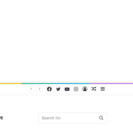
Facebook
Twitter
YouTube
Instagram
Log
Random
Sidebar
In
Article
Search
VE