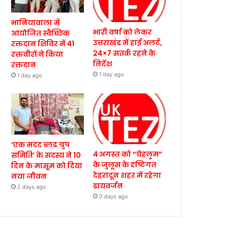
भानियावाला में
भारी वर्षा को लेकर
आयोजित स्वैच्छिक
उत्तराखंड में हाई अलर्ट,
रक्तदान शिविर में 41
24×7 सतर्क रहने के
रक्तवीरों ने किया
निर्देश
रक्तदान
1 day ago
1 day ago
‘एक मदद ब्लड ग्रुप
4 अगस्त को “चेहलुम”
समिति’ के सदस्य ने 10
के जुलूस के दृष्टिगत
दिन के मासूम को दिया
देहरादून शहर में रहेगा
नया जीवन
डायवर्जन
2 days ago
3 days ago