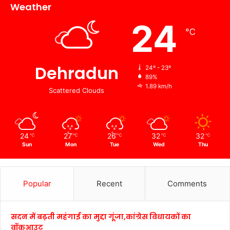
Weather
24
℃
Dehradun
24º - 23º
89%
1.89 km/h
Scattered Clouds
24
27
26
32
32
℃
℃
℃
℃
℃
Sun
Mon
Tue
Wed
Thu
Popular
Recent
Comments
सदन में बढ़ती महंगाई का मुद्दा गूंजा,कांग्रेस विधायकों का
वॉकआउट