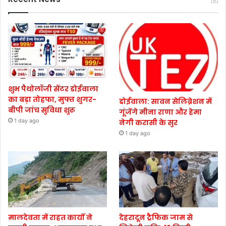
शुभ पैथोलॉजी सेंटर डोईवाला
का बड़ा तोहफा, मुफ्त शुगर-
डोईवाला: सावन सेलिब्रेशन में
बीपी जांच सुविधा शुरू
गूंजेंगे मीना राणा और हेमा
1 day ago
नेगी करासी के सुर
1 day ago
मालदेवता में राहत कार्यों ने
देहरादून ट्रैफिक जाम से