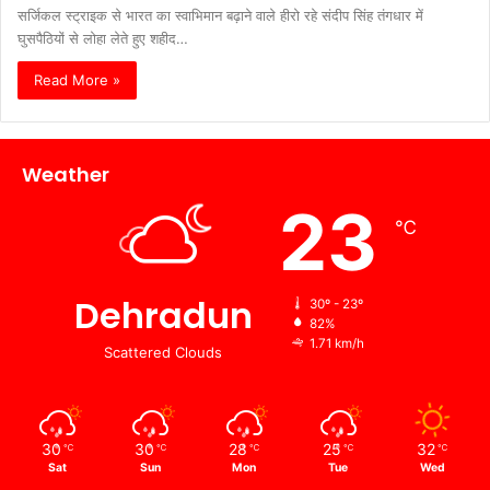
सर्जिकल स्‍ट्राइक से भारत का स्‍वाभ‍िमान बढ़ाने वाले हीरो रहे संदीप सिंह तंगधार में
घुसपैठियों से लोहा लेते हुए शहीद…
Read More »
Weather
23
℃
Dehradun
30º - 23º
82%
1.71 km/h
Scattered Clouds
30
30
28
25
32
℃
℃
℃
℃
℃
Sat
Sun
Mon
Tue
Wed