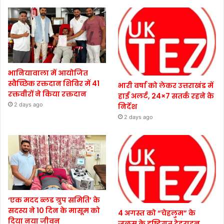
भानियावाला में आयोजित
स्वैच्छिक रक्तदान शिविर में 41
भारी वर्षा को लेकर उत्तराखंड में
रक्तवीरों ने किया रक्तदान
हाई अलर्ट, 24×7 सतर्क रहने के
2 days ago
निर्देश
2 days ago
‘एक मदद ब्लड ग्रुप समिति’ के
सदस्य ने 10 दिन के मासूम को
4 अगस्त को “चेहलुम” के
दिया नया जीवन
जुलूस के दृष्टिगत देहरादून