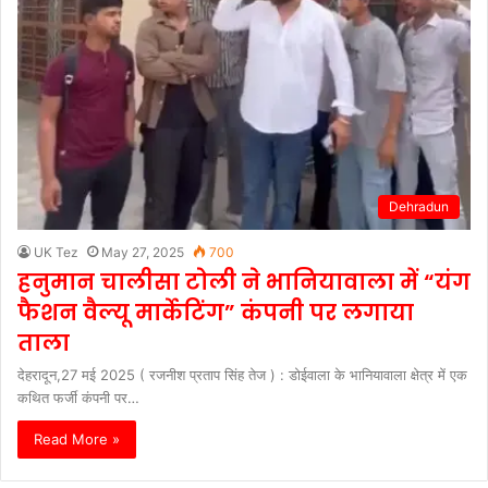
Dehradun
UK Tez
May 27, 2025
700
हनुमान चालीसा टोली ने भानियावाला में “यंग
फैशन वैल्यू मार्केटिंग” कंपनी पर लगाया
ताला
देहरादून,27 मई 2025 ( रजनीश प्रताप सिंह तेज ) : डोईवाला के भानियावाला क्षेत्र में एक
कथित फर्जी कंपनी पर…
Read More »