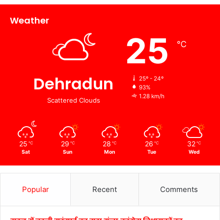
Weather
25
℃
Dehradun
25º - 24º
93%
1.28 km/h
Scattered Clouds
25
29
28
26
32
℃
℃
℃
℃
℃
Sat
Sun
Mon
Tue
Wed
Popular
Recent
Comments