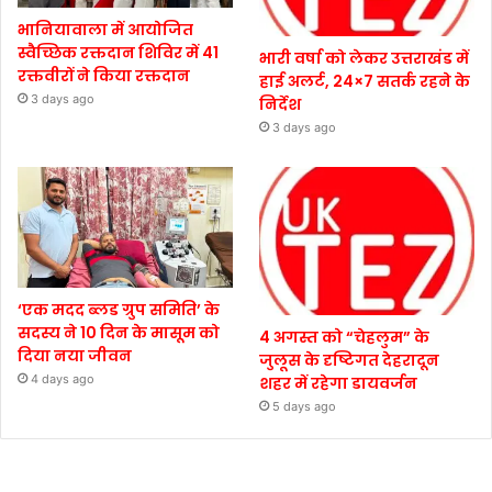
भानियावाला में आयोजित
स्वैच्छिक रक्तदान शिविर में 41
भारी वर्षा को लेकर उत्तराखंड में
रक्तवीरों ने किया रक्तदान
हाई अलर्ट, 24×7 सतर्क रहने के
3 days ago
निर्देश
3 days ago
‘एक मदद ब्लड ग्रुप समिति’ के
सदस्य ने 10 दिन के मासूम को
4 अगस्त को “चेहलुम” के
दिया नया जीवन
जुलूस के दृष्टिगत देहरादून
4 days ago
शहर में रहेगा डायवर्जन
5 days ago