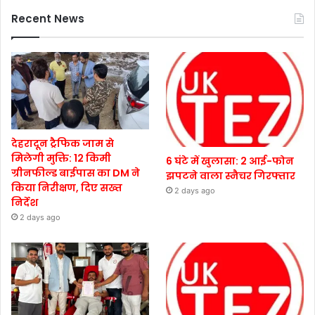
Recent News
देहरादून ट्रैफिक जाम से
मिलेगी मुक्ति: 12 किमी
6 घंटे में खुलासा: 2 आई-फोन
ग्रीनफील्ड बाईपास का DM ने
झपटने वाला स्नैचर गिरफ्तार
किया निरीक्षण, दिए सख्त
2 days ago
निर्देश
2 days ago