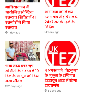
भानियावाला में
भारी वर्षा को लेकर
आयोजित स्वैच्छिक
उत्तराखंड में हाई अलर्ट,
रक्तदान शिविर में 41
24×7 सतर्क रहने के
रक्तवीरों ने किया
निर्देश
रक्तदान
1 day ago
1 day ago
‘एक मदद ब्लड ग्रुप
4 अगस्त को “चेहलुम”
समिति’ के सदस्य ने 10
के जुलूस के दृष्टिगत
दिन के मासूम को दिया
देहरादून शहर में रहेगा
नया जीवन
डायवर्जन
2 days ago
3 days ago