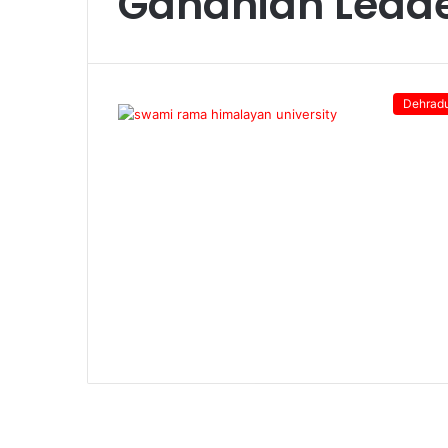
Gandhian Leade
Dehrad