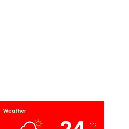
Weather
24
℃