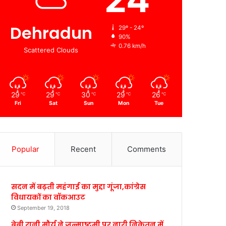
Dehradun
29º - 24º
90%
0.76 km/h
Scattered Clouds
29
29
30
29
26
℃
℃
℃
℃
℃
Fri
Sat
Sun
Mon
Tue
Popular
Recent
Comments
सदन में बढ़ती महंगाई का मुद्दा गूंजा,कांग्रेस
विधायकों का वॉकआउट
September 19, 2018
बेबी रानी मौर्य ने जन्माष्टमी पर नारी निकेतन में