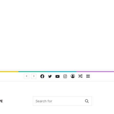
Facebook
Twitter
YouTube
Instagram
Log
Random
Sidebar
In
Article
Search
VE