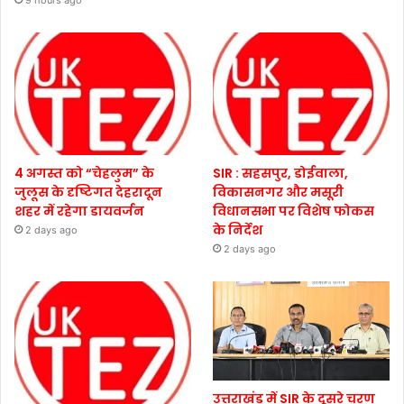
9 hours ago
4 अगस्त को “चेहलुम” के
SIR : सहसपुर, डोईवाला,
जुलूस के दृष्टिगत देहरादून
विकासनगर और मसूरी
शहर में रहेगा डायवर्जन
विधानसभा पर विशेष फोकस
के निर्देश
2 days ago
2 days ago
उत्तराखंड में SIR के दूसरे चरण