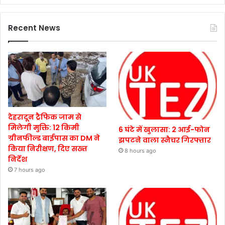
Recent News
देहरादून ट्रैफिक जाम से
मिलेगी मुक्ति: 12 किमी
6 घंटे में खुलासा: 2 आई-फोन
ग्रीनफील्ड बाईपास का DM ने
झपटने वाला स्नैचर गिरफ्तार
किया निरीक्षण, दिए सख्त
8 hours ago
निर्देश
7 hours ago