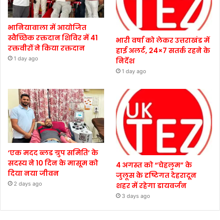
भानियावाला में आयोजित
स्वैच्छिक रक्तदान शिविर में 41
भारी वर्षा को लेकर उत्तराखंड में
रक्तवीरों ने किया रक्तदान
हाई अलर्ट, 24×7 सतर्क रहने के
1 day ago
निर्देश
1 day ago
‘एक मदद ब्लड ग्रुप समिति’ के
सदस्य ने 10 दिन के मासूम को
4 अगस्त को “चेहलुम” के
दिया नया जीवन
जुलूस के दृष्टिगत देहरादून
2 days ago
शहर में रहेगा डायवर्जन
3 days ago