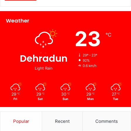
Weather
23
℃
Dehradun
29º - 23º
92%
0.6 km/h
Light Rain
29
29
30
29
27
℃
℃
℃
℃
℃
Fri
Sat
Sun
Mon
Tue
Popular
Recent
Comments