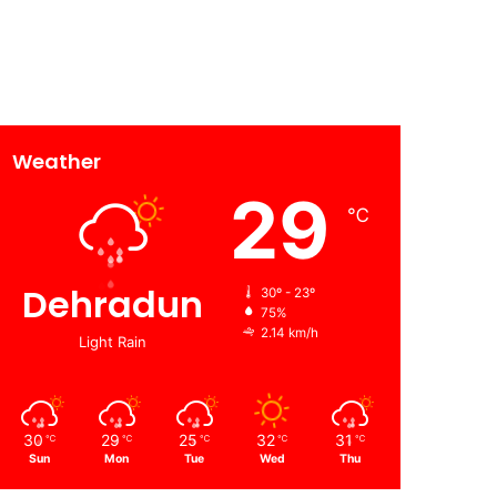
Weather
29
℃
Dehradun
30º - 23º
75%
2.14 km/h
Light Rain
30
29
25
32
31
℃
℃
℃
℃
℃
Sun
Mon
Tue
Wed
Thu