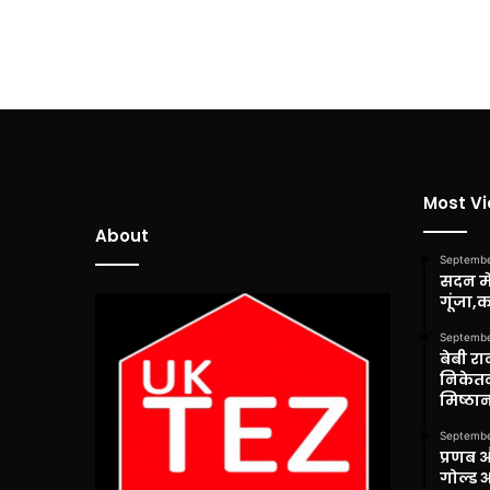
Most V
About
Septembe
सदन में
गूंजा,
Septembe
बेबी रा
निकेतन
मिष्ठान
Septembe
प्रणब 
गोल्ड 