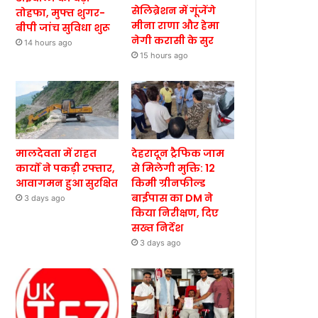
सेलिब्रेशन में गूंजेंगे
तोहफा, मुफ्त शुगर-
मीना राणा और हेमा
बीपी जांच सुविधा शुरू
नेगी करासी के सुर
14 hours ago
15 hours ago
मालदेवता में राहत
देहरादून ट्रैफिक जाम
कार्यों ने पकड़ी रफ्तार,
से मिलेगी मुक्ति: 12
आवागमन हुआ सुरक्षित
किमी ग्रीनफील्ड
बाईपास का DM ने
3 days ago
किया निरीक्षण, दिए
सख्त निर्देश
3 days ago