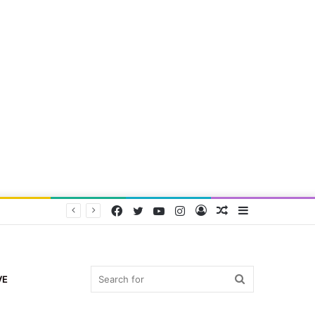
Facebook
Twitter
YouTube
Instagram
Log
Random
Sidebar
In
Article
Search
VE