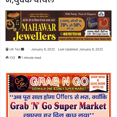
में,युवक घायल
UK Tez
S
January 9, 2022
Last Updated: January 9, 2022
e
133
1 minute read
n
d
a
n
e
m
a
i
l