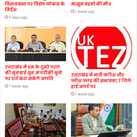
विधानसभा पर विशेष फोकस के
मासूम बहनों की मौत
निर्देश
1 week ago
5 days ago
उत्तराखंड में SIR के दूसरे चरण
की सुनवाई शुरू,नजदीकी बूथों
उत्तराखंड में भारी बारिश और
पर दर्ज करा सकेंगे आपत्ति
फ्लैश फ्लड की संभावना,7 जिले
हाई अलर्ट पर
1 week ago
1 week ago