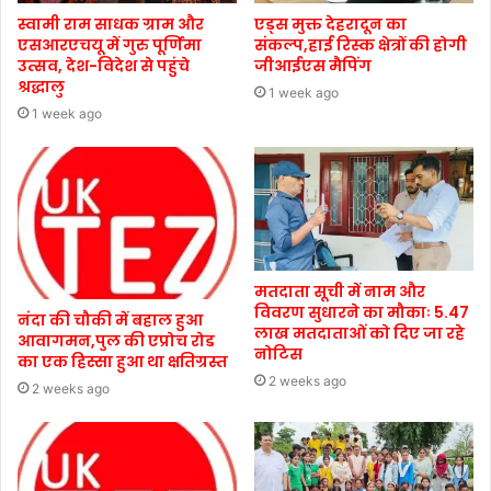
स्वामी राम साधक ग्राम और
एड्स मुक्त देहरादून का
एसआरएचयू में गुरु पूर्णिमा
संकल्प,हाई रिस्क क्षेत्रों की होगी
उत्सव, देश-विदेश से पहुंचे
जीआईएस मैपिंग
श्रद्धालु
1 week ago
1 week ago
मतदाता सूची में नाम और
विवरण सुधारने का मौकाः 5.47
नंदा की चौकी में बहाल हुआ
लाख मतदाताओं को दिए जा रहे
आवागमन,पुल की एप्रोच रोड
नोटिस
का एक हिस्सा हुआ था क्षतिग्रस्त
2 weeks ago
2 weeks ago