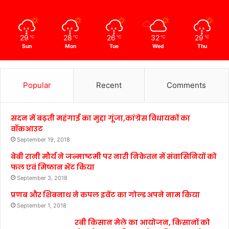
29
28
26
32
29
℃
℃
℃
℃
℃
Sun
Mon
Tue
Wed
Thu
Popular
Recent
Comments
सदन में बढ़ती महंगाई का मुद्दा गूंजा,कांग्रेस विधायकों का
वॉकआउट
September 19, 2018
बेबी रानी मौर्य ने जन्माष्टमी पर नारी निकेतन में संवासिनियों को
फल एवं मिष्ठान भेंट किया
September 3, 2018
प्रणब और शिबनाथ ने कपल इवेंट का गोल्ड अपने नाम किया
September 1, 2018
रबी किसान मेले का आयोजन, किसानों को