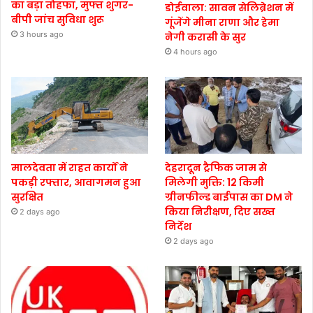
का बड़ा तोहफा, मुफ्त शुगर-
डोईवाला: सावन सेलिब्रेशन में
बीपी जांच सुविधा शुरू
गूंजेंगे मीना राणा और हेमा
3 hours ago
नेगी करासी के सुर
4 hours ago
मालदेवता में राहत कार्यों ने
देहरादून ट्रैफिक जाम से
पकड़ी रफ्तार, आवागमन हुआ
मिलेगी मुक्ति: 12 किमी
सुरक्षित
ग्रीनफील्ड बाईपास का DM ने
किया निरीक्षण, दिए सख्त
2 days ago
निर्देश
2 days ago