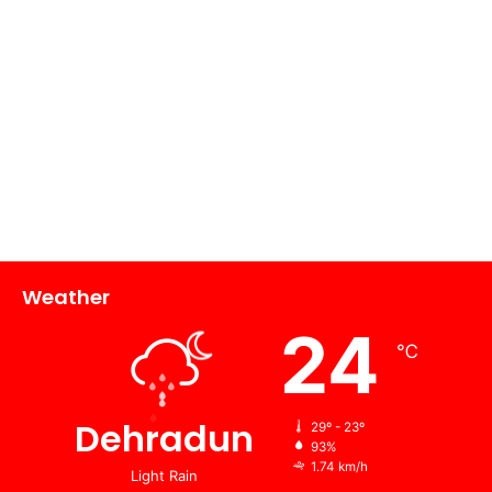
Weather
24
℃
Dehradun
29º - 23º
93%
1.74 km/h
Light Rain