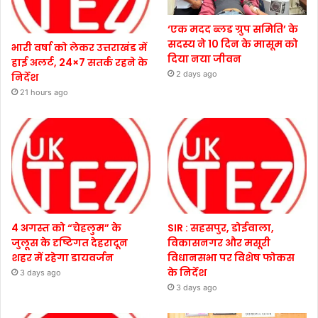
‘एक मदद ब्लड ग्रुप समिति’ के
सदस्य ने 10 दिन के मासूम को
भारी वर्षा को लेकर उत्तराखंड में
दिया नया जीवन
हाई अलर्ट, 24×7 सतर्क रहने के
2 days ago
निर्देश
21 hours ago
4 अगस्त को “चेहलुम” के
SIR : सहसपुर, डोईवाला,
जुलूस के दृष्टिगत देहरादून
विकासनगर और मसूरी
शहर में रहेगा डायवर्जन
विधानसभा पर विशेष फोकस
के निर्देश
3 days ago
3 days ago