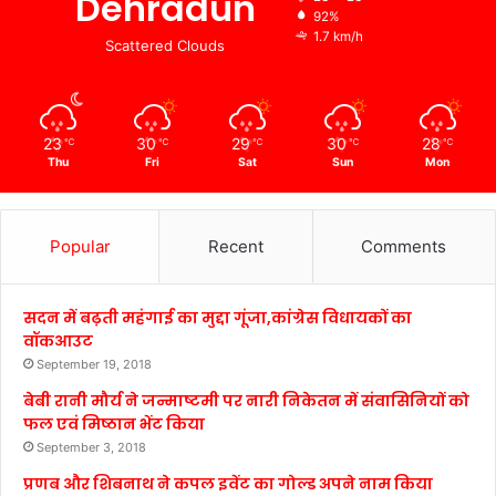
Dehradun
92%
1.7 km/h
Scattered Clouds
23
30
29
30
28
℃
℃
℃
℃
℃
Thu
Fri
Sat
Sun
Mon
Popular
Recent
Comments
सदन में बढ़ती महंगाई का मुद्दा गूंजा,कांग्रेस विधायकों का
वॉकआउट
September 19, 2018
बेबी रानी मौर्य ने जन्माष्टमी पर नारी निकेतन में संवासिनियों को
फल एवं मिष्ठान भेंट किया
September 3, 2018
प्रणब और शिबनाथ ने कपल इवेंट का गोल्ड अपने नाम किया