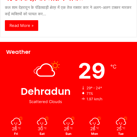
कल शाम देहरादून के पंडितवाड़ी क्षेत्र में एक तेज रफ़्तार कार ने अलग-अलग टक्कर मारकर
कईं व्यक्तियों को घायल कर…
Read More »
Weather
29
℃
Dehradun
29º - 24º
71%
1.97 km/h
Scattered Clouds
28
30
28
28
25
℃
℃
℃
℃
℃
Fri
Sat
Sun
Mon
Tue