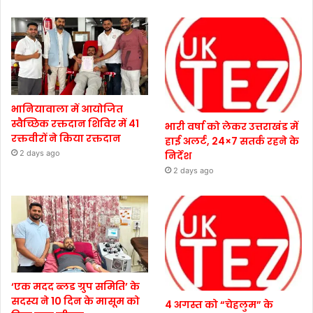
भानियावाला में आयोजित
स्वैच्छिक रक्तदान शिविर में 41
भारी वर्षा को लेकर उत्तराखंड में
रक्तवीरों ने किया रक्तदान
हाई अलर्ट, 24×7 सतर्क रहने के
2 days ago
निर्देश
2 days ago
‘एक मदद ब्लड ग्रुप समिति’ के
सदस्य ने 10 दिन के मासूम को
4 अगस्त को “चेहलुम” के