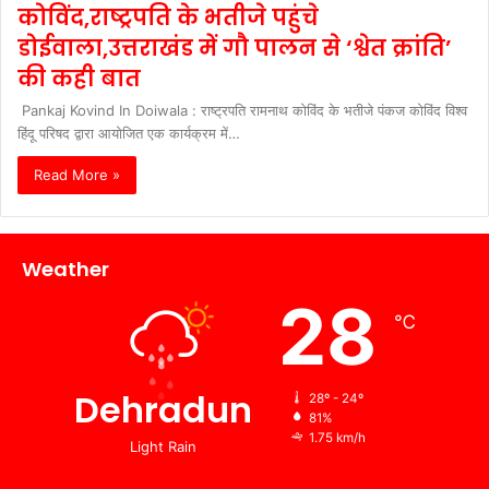
कोविंद,राष्ट्रपति के भतीजे पहुंचे
डोईवाला,उत्तराखंड में गौ पालन से ‘श्वेत क्रांति’
की कही बात
Pankaj Kovind In Doiwala : राष्ट्रपति रामनाथ कोविंद के भतीजे पंकज कोविंद विश्व
हिंदू परिषद द्वारा आयोजित एक कार्यक्रम में…
Read More »
Weather
28
℃
Dehradun
28º - 24º
81%
1.75 km/h
Light Rain