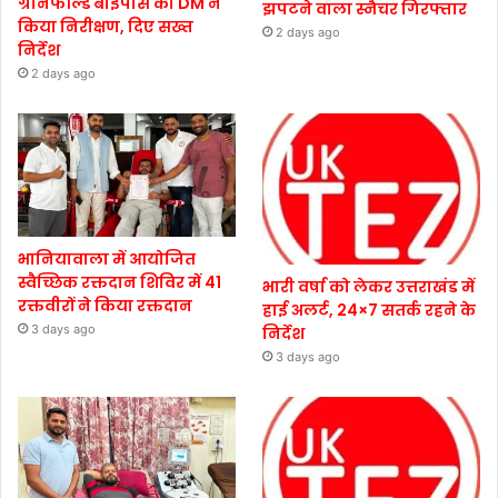
ग्रीनफील्ड बाईपास का DM ने
झपटने वाला स्नैचर गिरफ्तार
किया निरीक्षण, दिए सख्त
2 days ago
निर्देश
2 days ago
भानियावाला में आयोजित
स्वैच्छिक रक्तदान शिविर में 41
भारी वर्षा को लेकर उत्तराखंड में
रक्तवीरों ने किया रक्तदान
हाई अलर्ट, 24×7 सतर्क रहने के
3 days ago
निर्देश
3 days ago