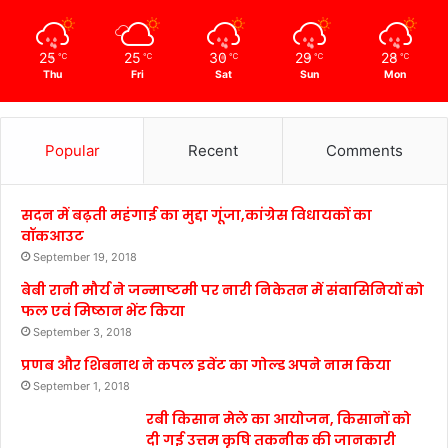
25
25
30
29
28
℃
℃
℃
℃
℃
Thu
Fri
Sat
Sun
Mon
Popular
Recent
Comments
सदन में बढ़ती महंगाई का मुद्दा गूंजा,कांग्रेस विधायकों का
वॉकआउट
September 19, 2018
बेबी रानी मौर्य ने जन्माष्टमी पर नारी निकेतन में संवासिनियों को
फल एवं मिष्ठान भेंट किया
September 3, 2018
प्रणब और शिबनाथ ने कपल इवेंट का गोल्ड अपने नाम किया
September 1, 2018
रबी किसान मेले का आयोजन, किसानों को
दी गई उत्तम कृषि तकनीक की जानकारी