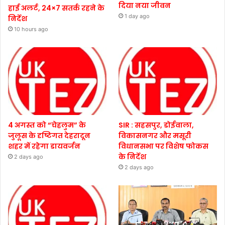
दिया नया जीवन
हाई अलर्ट, 24×7 सतर्क रहने के
1 day ago
निर्देश
10 hours ago
4 अगस्त को “चेहलुम” के
SIR : सहसपुर, डोईवाला,
जुलूस के दृष्टिगत देहरादून
विकासनगर और मसूरी
शहर में रहेगा डायवर्जन
विधानसभा पर विशेष फोकस
के निर्देश
2 days ago
2 days ago