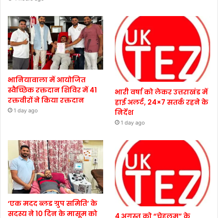
भानियावाला में आयोजित
स्वैच्छिक रक्तदान शिविर में 41
भारी वर्षा को लेकर उत्तराखंड में
रक्तवीरों ने किया रक्तदान
हाई अलर्ट, 24×7 सतर्क रहने के
1 day ago
निर्देश
1 day ago
‘एक मदद ब्लड ग्रुप समिति’ के
सदस्य ने 10 दिन के मासूम को
4 अगस्त को “चेहलुम” के