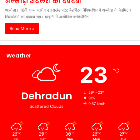
अल्मोड़ा शटलरों का दबदबा
अल्मोड़ा। 18वीं राज्य स्तरीय उत्तराखंड स्टेट बैडमिंटन चैंपियनशिप में अल्मोड़ा के बैडमिंटन
खिलाड़ियों का दबदबा रहा। हल्द्वानी में आयोजित प्रतियोगिता…
Read More »
Weather
23
℃
Dehradun
29º - 23º
91%
0.67 km/h
Scattered Clouds
29
29
30
29
27
℃
℃
℃
℃
℃
Fri
Sat
Sun
Mon
Tue