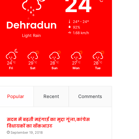
24
℃
Dehradun
24º - 24º
92%
1.68 km/h
Light Rain
24
29
28
27
28
℃
℃
℃
℃
℃
Fri
Sat
Sun
Mon
Tue
Popular
Recent
Comments
सदन में बढ़ती महंगाई का मुद्दा गूंजा,कांग्रेस
विधायकों का वॉकआउट
September 19, 2018