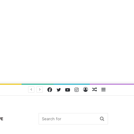
Facebook
Twitter
YouTube
Instagram
Log
Random
Sidebar
In
Article
Search
VE