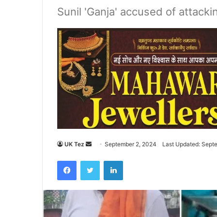
Sunil 'Ganja' accused of attacki
UK Tez
S
September 2, 2024
Last Updated: Sept
e
Facebook
Twitter
LinkedIn
n
d
a
n
e