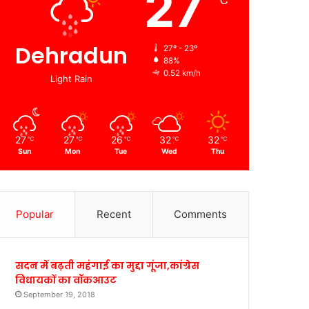
27
℃
Dehradun
27º - 23º
88%
0.52 km/h
Light Rain
27
27
26
32
32
℃
℃
℃
℃
℃
Sun
Mon
Tue
Wed
Thu
Popular
Recent
Comments
सदन में बढ़ती महंगाई का मुद्दा गूंजा,कांग्रेस
विधायकों का वॉकआउट
September 19, 2018