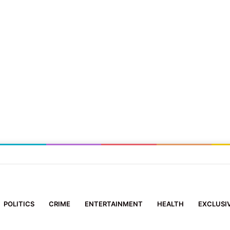
ब्रेशन में गूंजेंगे मीना राणा और हेमा नेगी करासी के सुर
POLITICS
CRIME
ENTERTAINMENT
HEALTH
EXCLUSI