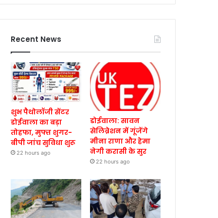
Recent News
शुभ पैथोलॉजी सेंटर
डोईवाला: सावन
डोईवाला का बड़ा
सेलिब्रेशन में गूंजेंगे
तोहफा, मुफ्त शुगर-
मीना राणा और हेमा
बीपी जांच सुविधा शुरू
नेगी करासी के सुर
22 hours ago
22 hours ago