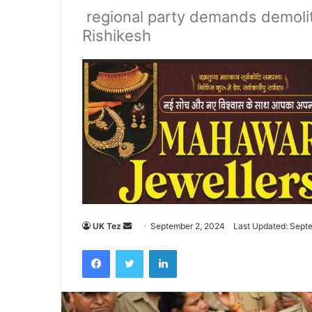
regional party demands demoliti
Rishikesh
UK Tez
S
September 2, 2024
Last Updated: Sept
e
Facebook
Twitter
LinkedIn
n
d
a
n