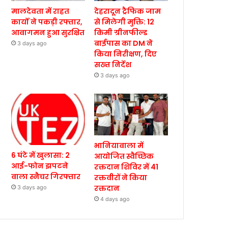
मालदेवता में राहत
देहरादून ट्रैफिक जाम
कार्यों ने पकड़ी रफ्तार,
से मिलेगी मुक्ति: 12
आवागमन हुआ सुरक्षित
किमी ग्रीनफील्ड
बाईपास का DM ने
3 days ago
किया निरीक्षण, दिए
सख्त निर्देश
3 days ago
भानियावाला में
6 घंटे में खुलासा: 2
आयोजित स्वैच्छिक
आई-फोन झपटने
रक्तदान शिविर में 41
वाला स्नैचर गिरफ्तार
रक्तवीरों ने किया
रक्तदान
3 days ago
4 days ago