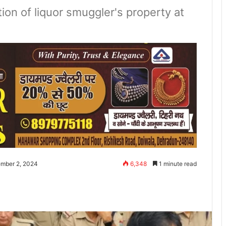
on of liquor smuggler's property at
ember 2, 2024
6,348
1 minute read