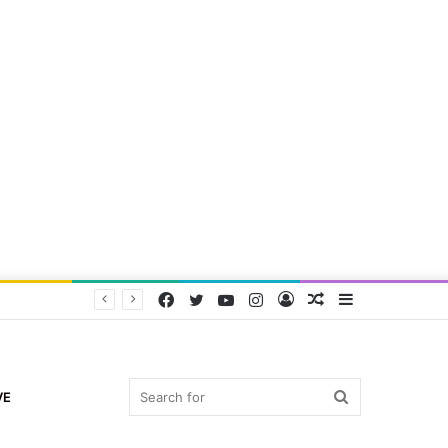
Facebook
Twitter
YouTube
Instagram
Log
Random
Sidebar
In
Article
Search
VE