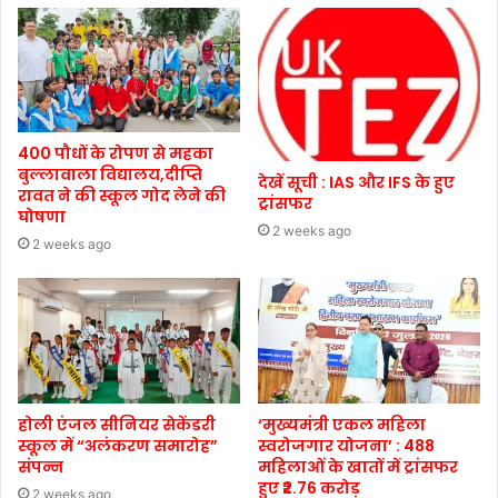
400 पौधों के रोपण से महका
बुल्लावाला विद्यालय,दीप्ति
देखें सूची : IAS और IFS के हुए
रावत ने की स्कूल गोद लेने की
ट्रांसफर
घोषणा
2 weeks ago
2 weeks ago
होली एंजल सीनियर सेकेंडरी
‘मुख्यमंत्री एकल महिला
स्कूल में “अलंकरण समारोह”
स्वरोजगार योजना’ : 488
संपन्न
महिलाओं के खातों में ट्रांसफर
हुए ₹2.76 करोड़
2 weeks ago