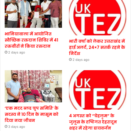
भानियावाला में आयोजित
स्वैच्छिक रक्तदान शिविर में 41
भारी वर्षा को लेकर उत्तराखंड में
रक्तवीरों ने किया रक्तदान
हाई अलर्ट, 24×7 सतर्क रहने के
2 days ago
निर्देश
2 days ago
‘एक मदद ब्लड ग्रुप समिति’ के
सदस्य ने 10 दिन के मासूम को
4 अगस्त को “चेहलुम” के
दिया नया जीवन
जुलूस के दृष्टिगत देहरादून
3 days ago
शहर में रहेगा डायवर्जन