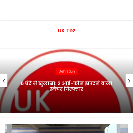
UK Tez
Dehradun
6 घंटे में खुलासा: 2 आई-फोन झपटने वाला
स्नैचर गिरफ्तार