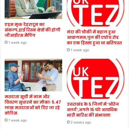
एड्स मुक्त देहरादून का
संकल्प,हाई रिस्क क्षेत्रों की होगी
नंदा की चौकी में बहाल हुआ
जीआईएस मैपिंग
आवागमन,पुल की एप्रोच रोड
का एक हिस्सा हुआ था क्षतिग्रस्त
1 week ago
1 week ago
मतदाता सूची में नाम और
विवरण सुधारने का मौकाः 5.47
उत्तराखंड के 5 जिलों में ‘ऑरेंज
लाख मतदाताओं को दिए जा रहे
अलर्ट’,अगले 15 घंटे अत्यधिक
नोटिस
भारी बारिश की संभावना
1 week ago
2 weeks ago