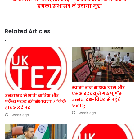
हमला,सभासद ने उठाया मुद्दा
Related Articles
स्वामी राम साधक ग्राम और
एसआरएचयू में गुरु पूर्णिमा
उत्तराखंड में भारी बारिश और
उत्सव, देश-विदेश से पहुंचे
फ्लैश फ्लड की संभावना,7 जिले
श्रद्धालु
हाई अलर्ट पर
1 week ago
1 week ago