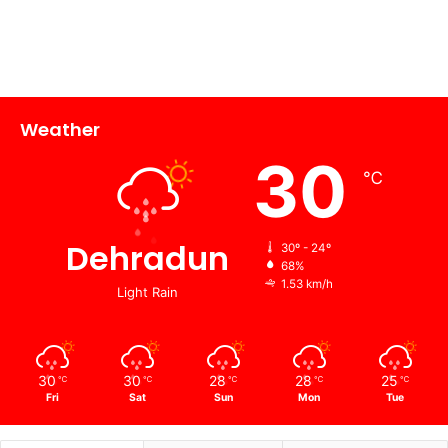
Weather
30
℃
Dehradun
30º - 24º
68%
1.53 km/h
Light Rain
30
30
28
28
25
℃
℃
℃
℃
℃
Fri
Sat
Sun
Mon
Tue