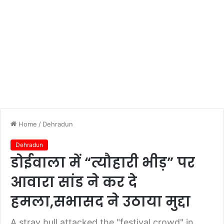
Home
/
Dehradun
Dehradun
डोईवाला में “त्यौहारी भीड़” पर
आवारा सांड ने कर दे
हमला,सभासद ने उठाया मुद्दा
A stray bull attacked the "festival crowd" in