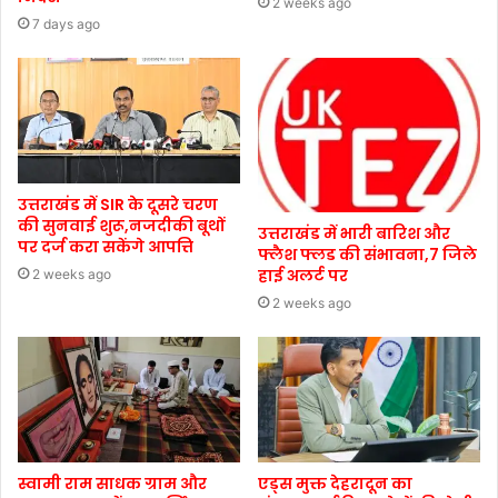
2 weeks ago
7 days ago
उत्तराखंड में SIR के दूसरे चरण
की सुनवाई शुरू,नजदीकी बूथों
उत्तराखंड में भारी बारिश और
पर दर्ज करा सकेंगे आपत्ति
फ्लैश फ्लड की संभावना,7 जिले
हाई अलर्ट पर
2 weeks ago
2 weeks ago
स्वामी राम साधक ग्राम और
एड्स मुक्त देहरादून का