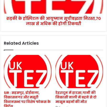
रुड़की के हॉस्पिटल की आयुष्मान सूचीबद्धता निरस्त,70
लाख से अधिक की होगी रिकवरी
Related Articles
SIR : सहसपुर, डोईवाला,
देहरादून में हादसा,पानी की
विकासनगर और मसूरी
निकासी नाली में बहने से दो
विधानसभा पर विशेष फोकस के
मासूम बहनों की मौत
निर्देश