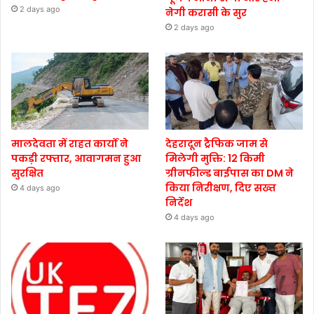
2 days ago
नेगी करासी के सुर
2 days ago
मालदेवता में राहत कार्यों ने
देहरादून ट्रैफिक जाम से
पकड़ी रफ्तार, आवागमन हुआ
मिलेगी मुक्ति: 12 किमी
सुरक्षित
ग्रीनफील्ड बाईपास का DM ने
किया निरीक्षण, दिए सख्त
4 days ago
निर्देश
4 days ago