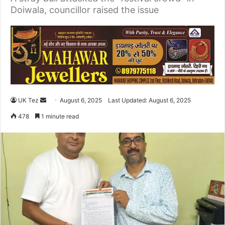
Doiwala, councillor raised the issue
UK Tez
S
August 6, 2025
Last Updated: August 6, 2025
e
478
1 minute read
n
d
a
n
e
m
a
i
l