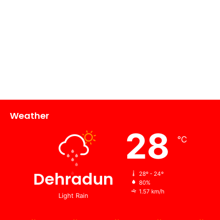
Weather
28
℃
Dehradun
28º - 24º
80%
1.57 km/h
Light Rain