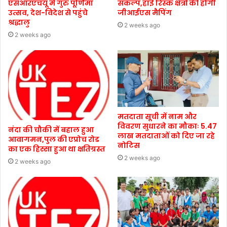
एसआरएचयू में गुरु पूर्णिमा
संकल्प,हाई रिस्क क्षेत्रों की होगी
उत्सव, देश-विदेश से पहुंचे
जीआईएस मैपिंग
श्रद्धालु
2 weeks ago
2 weeks ago
मतदाता सूची में नाम और
विवरण सुधारने का मौकाः 5.47
नंदा की चौकी में बहाल हुआ
लाख मतदाताओं को दिए जा रहे
आवागमन,पुल की एप्रोच रोड
नोटिस
का एक हिस्सा हुआ था क्षतिग्रस्त
2 weeks ago
2 weeks ago