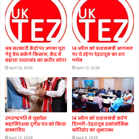
अब सरकारी केंद्रों पर अपना पूरा
14 अप्रैल को प्रधानमंत्री आगमन
गेहूं बेच सकेंगे किसान, केंद्र ने
पर ये रहेगा देहरादून का रुट
बढ़ाया उत्तराखंड का खरीद कोटा
प्लॉन
April 16, 2026
April 12, 2026
उपराष्ट्रपति ने यूकॉस्ट
14 अप्रैल को प्रधानमंत्री करेंगे
महानिदेशक दुर्गेश पंत को किया
दिल्ली–देहरादून इकोनॉमिक
सम्मानित
कॉरिडोर का शुभारम्भ
April 12, 2026
April 8, 2026