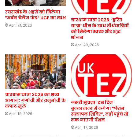
उत्तराखंड के शहरों को मिलेगा
“अर्बन चैलेंज फंड” UCF का लाभ
चारधाम यात्रा 2026: ‘हरित
यात्रा’ थीम के साथ तीर्थयात्रियों
April 21, 2026
को मिलेगा स्वच्छ और शुद्ध
भोजन
April 20, 2026
चारधाम यात्रा 2026 का भव्य
आगाज: गंगोत्री और यमुनोत्री के
जरूरी सूचना: इस दिन
कपाट खुले
बुल्लावाला में लगेगा “पेंशन
सत्यापन शिविर”, नहीं पहुंचे तो
April 19, 2026
रुक जाएगी पेंशन
April 17, 2026