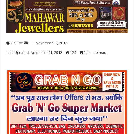
UK Tez
S
November 11, 2018
e
Last Updated: November 11, 2018
124
1 minute read
n
d
a
n
e
m
a
i
l