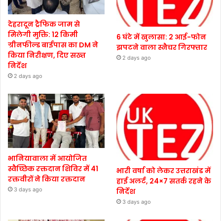
देहरादून ट्रैफिक जाम से
मिलेगी मुक्ति: 12 किमी
6 घंटे में खुलासा: 2 आई-फोन
ग्रीनफील्ड बाईपास का DM ने
झपटने वाला स्नैचर गिरफ्तार
किया निरीक्षण, दिए सख्त
2 days ago
निर्देश
2 days ago
भानियावाला में आयोजित
स्वैच्छिक रक्तदान शिविर में 41
भारी वर्षा को लेकर उत्तराखंड में
रक्तवीरों ने किया रक्तदान
हाई अलर्ट, 24×7 सतर्क रहने के
3 days ago
निर्देश
3 days ago