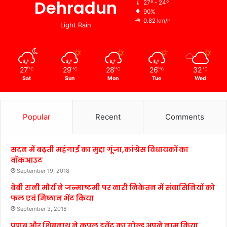
Dehradun
27º - 24º
90%
0.82 km/h
Light Rain
27
29
28
26
32
℃
℃
℃
℃
℃
Sat
Sun
Mon
Tue
Wed
Popular
Recent
Comments
सदन में बढ़ती महंगाई का मुद्दा गूंजा,कांग्रेस विधायकों का
वॉकआउट
September 19, 2018
बेबी रानी मौर्य ने जन्माष्टमी पर नारी निकेतन में संवासिनियों को
फल एवं मिष्ठान भेंट किया
September 3, 2018
प्रणब और शिबनाथ ने कपल इवेंट का गोल्ड अपने नाम किया