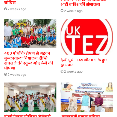
नोटिस
भारी बारिश की संभावना
2 weeks ago
2 weeks ago
400 पौधों के रोपण से महका
बुल्लावाला विद्यालय,दीप्ति
देखें सूची : IAS और IFS के हुए
रावत ने की स्कूल गोद लेने की
ट्रांसफर
घोषणा
2 weeks ago
2 weeks ago
होली एंजल सीनियर सेकेंडरी
‘मुख्यमंत्री एकल महिला