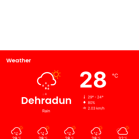
Weather
28
℃
Dehradun
29º - 24º
80%
2.03 km/h
Rain
29
29
28
28
32
℃
℃
℃
℃
℃