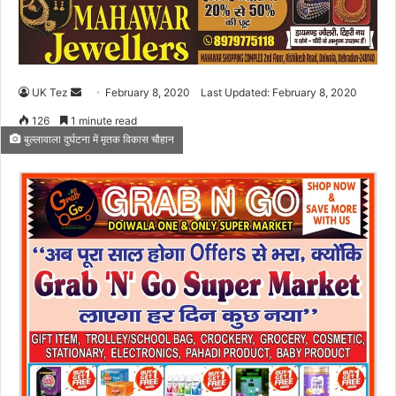
UK Tez
S
February 8, 2020
Last Updated: February 8, 2020
e
126
1 minute read
n
बुल्लावाला दुर्घटना में मृतक विकास चौहान
d
a
n
e
m
a
i
l