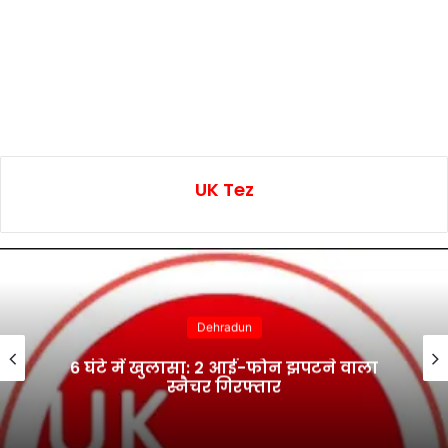
UK Tez
Dehradun
6 घंटे में खुलासा: 2 आई-फोन झपटने वाला
स्नैचर गिरफ्तार