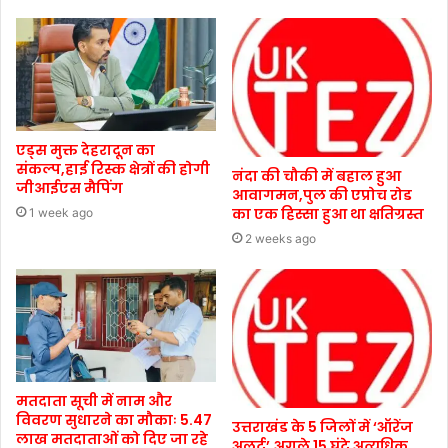
एड्स मुक्त देहरादून का
संकल्प,हाई रिस्क क्षेत्रों की होगी
नंदा की चौकी में बहाल हुआ
जीआईएस मैपिंग
आवागमन,पुल की एप्रोच रोड
का एक हिस्सा हुआ था क्षतिग्रस्त
1 week ago
2 weeks ago
मतदाता सूची में नाम और
विवरण सुधारने का मौकाः 5.47
उत्तराखंड के 5 जिलों में ‘ऑरेंज
लाख मतदाताओं को दिए जा रहे
अलर्ट’,अगले 15 घंटे अत्यधिक