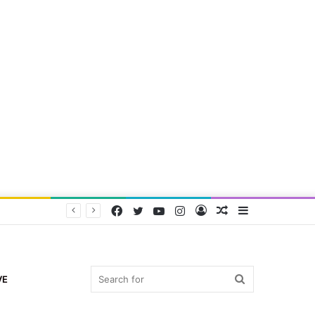
Facebook
Twitter
YouTube
Instagram
Log
Random
Sidebar
In
Article
Search
VE