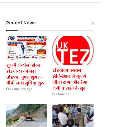
Recent News
शुभ पैथोलॉजी सेंटर
डोईवाला: सावन
डोईवाला का बड़ा
सेलिब्रेशन में गूंजेंगे
तोहफा, मुफ्त शुगर-
मीना राणा और हेमा
बीपी जांच सुविधा शुरू
नेगी करासी के सुर
47 minutes ago
1 hour ago