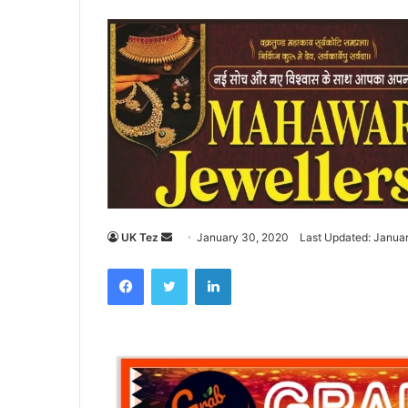
UK Tez
S
January 30, 2020
Last Updated: Janua
e
Facebook
Twitter
LinkedIn
n
d
a
n
e
m