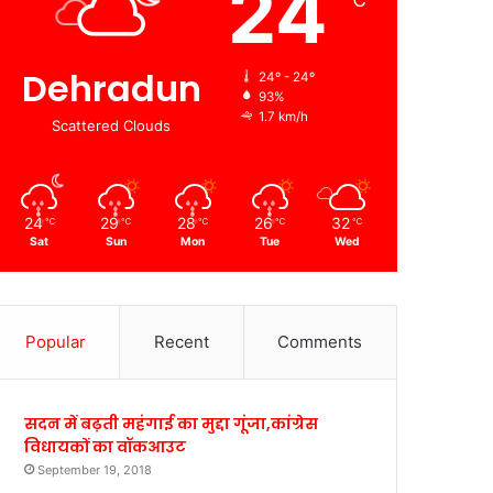
24
℃
Dehradun
24º - 24º
93%
1.7 km/h
Scattered Clouds
24
29
28
26
32
℃
℃
℃
℃
℃
Sat
Sun
Mon
Tue
Wed
Popular
Recent
Comments
सदन में बढ़ती महंगाई का मुद्दा गूंजा,कांग्रेस
विधायकों का वॉकआउट
September 19, 2018