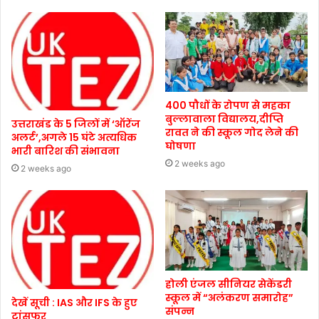
400 पौधों के रोपण से महका
बुल्लावाला विद्यालय,दीप्ति
उत्तराखंड के 5 जिलों में ‘ऑरेंज
रावत ने की स्कूल गोद लेने की
अलर्ट’,अगले 15 घंटे अत्यधिक
घोषणा
भारी बारिश की संभावना
2 weeks ago
2 weeks ago
होली एंजल सीनियर सेकेंडरी
स्कूल में “अलंकरण समारोह”
देखें सूची : IAS और IFS के हुए
संपन्न
ट्रांसफर