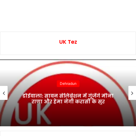
UK Tez
Dehradun
डोईवाला: सावन सेलिब्रेशन में गूंजेंगे मीना
राणा और हेमा नेगी करासी के सुर