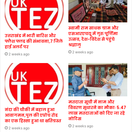
स्वामी राम साधक ग्राम और
एसआरएचयू में गुरु पूर्णिमा
उत्तराखंड में भारी बारिश और
उत्सव, देश-विदेश से पहुंचे
फ्लैश फ्लड की संभावना,7 जिले
श्रद्धालु
हाई अलर्ट पर
2 weeks ago
2 weeks ago
मतदाता सूची में नाम और
विवरण सुधारने का मौकाः 5.47
नंदा की चौकी में बहाल हुआ
लाख मतदाताओं को दिए जा रहे
आवागमन,पुल की एप्रोच रोड
नोटिस
का एक हिस्सा हुआ था क्षतिग्रस्त
2 weeks ago
2 weeks ago