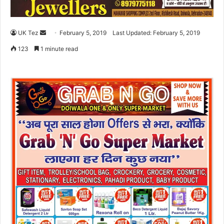
UK Tez
S
February 5, 2019
Last Updated: February 5, 2019
e
123
1 minute read
n
d
a
n
e
m
a
i
l