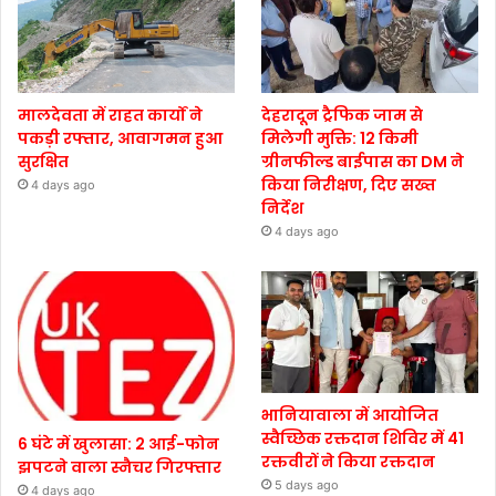
मालदेवता में राहत कार्यों ने
देहरादून ट्रैफिक जाम से
पकड़ी रफ्तार, आवागमन हुआ
मिलेगी मुक्ति: 12 किमी
सुरक्षित
ग्रीनफील्ड बाईपास का DM ने
किया निरीक्षण, दिए सख्त
4 days ago
निर्देश
4 days ago
भानियावाला में आयोजित
स्वैच्छिक रक्तदान शिविर में 41
6 घंटे में खुलासा: 2 आई-फोन
रक्तवीरों ने किया रक्तदान
झपटने वाला स्नैचर गिरफ्तार
5 days ago
4 days ago