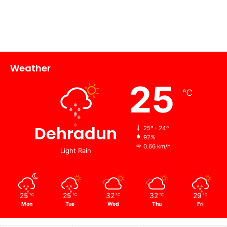
Weather
25
℃
Dehradun
25º - 24º
92%
0.66 km/h
Light Rain
25
25
32
32
29
℃
℃
℃
℃
℃
Mon
Tue
Wed
Thu
Fri