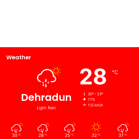
Weather
28
℃
Dehradun
30º - 23º
77%
1.12 km/h
Light Rain
30
28
25
32
31
℃
℃
℃
℃
℃