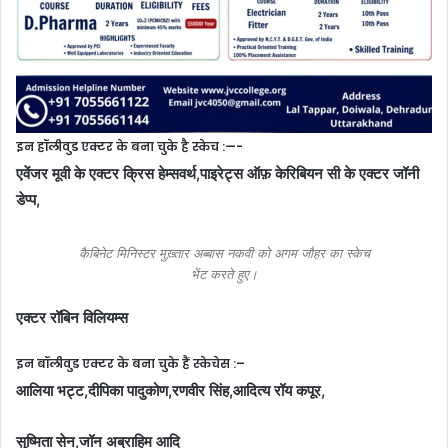
इन हॉलीवुड एक्टर के बना चुके है स्केच :—-
एवेंजर मूवी के एक्टर क्रिस हेम्सवर्थ,पाइरेट्स ऑफ़ केरिबियन सी के एक्टर जॉनी
डेप्प,
कैबिनेट मिनिस्टर मुख़्तार अब्बास नकवी को अगम जौहर का स्केच
भेंट करते हुए।
एक्टर रॉबिन विलियम्स
इन बॉलीवुड एक्टर के बना चुके हैं स्केचेस :–
आलिया भट्ट,दीपिका पादुकोण,रणवीर सिंह,आदित्य रॉय कपूर,
सुष्मिता सेन,जॉन अब्राहिम आदि