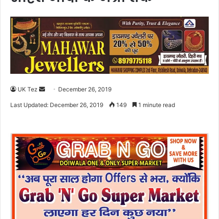
UK Tez
S
December 26, 2019
e
Last Updated: December 26, 2019
149
1 minute read
n
d
a
n
e
m
a
i
l