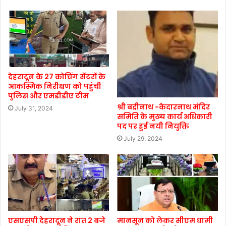
देहरादून के 27 कोचिंग सेंटरों के
आकस्मिक निरीक्षण को पहुंची
पुलिस और एमडीडीए टीम
श्री बद्रीनाथ -केदारनाथ मंदिर
July 31, 2024
समिति के मुख्य कार्य अधिकारी
पद पर हुई नयी नियुक्ति
July 29, 2024
एसएसपी देहरादून ने रात 2 बजे
मानसून को लेकर सीएम धामी