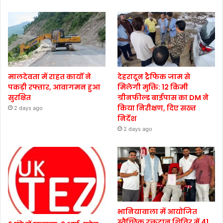
मालदेवता में राहत कार्यों ने
देहरादून ट्रैफिक जाम से
पकड़ी रफ्तार, आवागमन हुआ
मिलेगी मुक्ति: 12 किमी
सुरक्षित
ग्रीनफील्ड बाईपास का DM ने
किया निरीक्षण, दिए सख्त
2 days ago
निर्देश
2 days ago
भानियावाला में आयोजित
स्वैच्छिक रक्तदान शिविर में 41