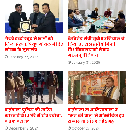
गेटवे इंस्टीट्यूट में छात्रों को
कैबिनेट मंत्री सुबोध उनियाल ने
मिली प्रेरणा,पियूष गोयल ने दिए
लिया उत्तराखंड प्रौद्योगिकी
जीवन के मूल मंत्र
विश्वविद्यालय को लेकर
महत्वपूर्ण निर्णय
February 22, 2025
January 31, 2025
डोईवाला पुलिस की त्वरित
डोईवाला के भानियावाला में
कार्रवाई से 10 घंटे में चोर दबोचा,
“मन की बात” में सम्मिलित हुए
बाइक बरामद
राज्यसभा सांसद महेंद्र भट्ट
December 8, 2024
October 27, 2024