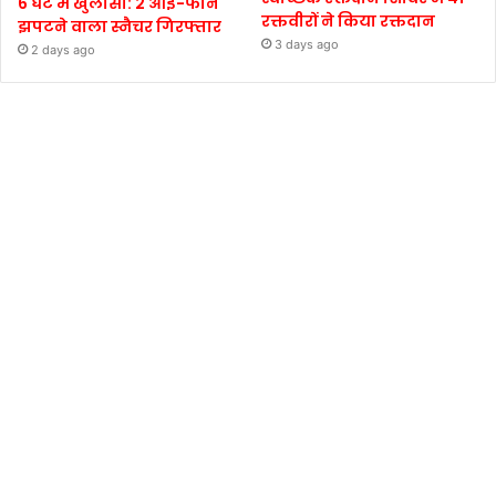
6 घंटे में खुलासा: 2 आई-फोन
रक्तवीरों ने किया रक्तदान
झपटने वाला स्नैचर गिरफ्तार
3 days ago
2 days ago