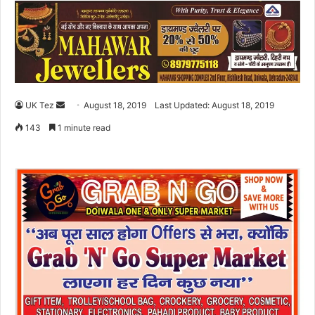
UK Tez
S
August 18, 2019
Last Updated: August 18, 2019
e
143
1 minute read
n
d
a
n
e
m
a
i
l