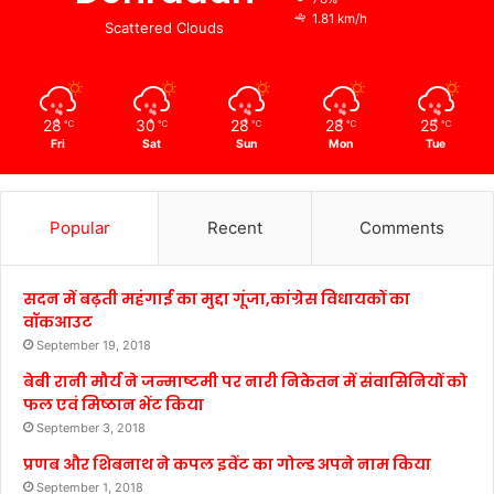
1.81 km/h
Scattered Clouds
28
30
28
28
25
℃
℃
℃
℃
℃
Fri
Sat
Sun
Mon
Tue
Popular
Recent
Comments
सदन में बढ़ती महंगाई का मुद्दा गूंजा,कांग्रेस विधायकों का
वॉकआउट
September 19, 2018
बेबी रानी मौर्य ने जन्माष्टमी पर नारी निकेतन में संवासिनियों को
फल एवं मिष्ठान भेंट किया
September 3, 2018
प्रणब और शिबनाथ ने कपल इवेंट का गोल्ड अपने नाम किया
September 1, 2018