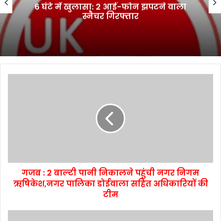
6 घंटे में खुलासा: 2 आई-फोन झपटने वाला
स्नैचर गिरफ्तार
गजब : 2 बाल्टी पानी निकालने पहुंची नगर निगम
ऋषिकेश,नगर पालिका डोईवाला सहित अधिकारियों की
टीम