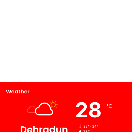
Weather
28
℃
Dehradun
28º - 24º
78%