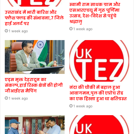
स्वामी राम साधक ग्राम और
एसआरएचयू में गुरु पूर्णिमा
उत्तराखंड में भारी बारिश और
उत्सव, देश-विदेश से पहुंचे
फ्लैश फ्लड की संभावना,7 जिले
श्रद्धालु
हाई अलर्ट पर
1 week ago
1 week ago
एड्स मुक्त देहरादून का
संकल्प,हाई रिस्क क्षेत्रों की होगी
नंदा की चौकी में बहाल हुआ
जीआईएस मैपिंग
आवागमन,पुल की एप्रोच रोड
का एक हिस्सा हुआ था क्षतिग्रस्त
1 week ago
1 week ago