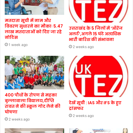
मतदाता सूची में नाम और
विवरण सुधारने का मौकाः 5.47
उत्तराखंड के 5 जिलों में ‘ऑरेंज
लाख मतदाताओं को दिए जा रहे
अलर्ट’,अगले 15 घंटे अत्यधिक
नोटिस
भारी बारिश की संभावना
1 week ago
2 weeks ago
400 पौधों के रोपण से महका
बुल्लावाला विद्यालय,दीप्ति
देखें सूची : IAS और IFS के हुए
रावत ने की स्कूल गोद लेने की
ट्रांसफर
घोषणा
2 weeks ago
2 weeks ago