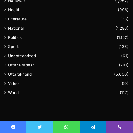
Haridwar
(1,067)
Health
(998)
Literature
(33)
National
(1,286)
Politics
(1,152)
Sports
(136)
Uncategorized
(61)
Uttar Pradesh
(201)
Uttarakhand
(5,600)
Video
(60)
World
(117)
August 2026