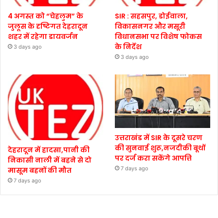
4 अगस्त को “चेहलुम” के
SIR : सहसपुर, डोईवाला,
जुलूस के दृष्टिगत देहरादून
विकासनगर और मसूरी
शहर में रहेगा डायवर्जन
विधानसभा पर विशेष फोकस
के निर्देश
3 days ago
3 days ago
उत्तराखंड में SIR के दूसरे चरण
की सुनवाई शुरू,नजदीकी बूथों
देहरादून में हादसा,पानी की
पर दर्ज करा सकेंगे आपत्ति
निकासी नाली में बहने से दो
7 days ago
मासूम बहनों की मौत
7 days ago