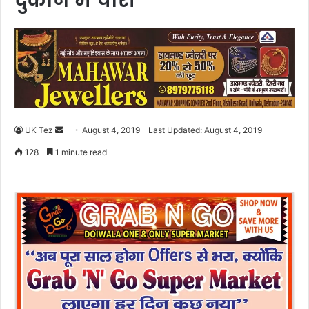
दुकान में चोरी
UK Tez
S
August 4, 2019
Last Updated: August 4, 2019
e
128
1 minute read
n
d
a
n
e
m
a
i
l