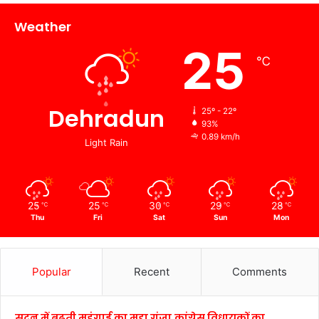
Weather
25
℃
Dehradun
25º - 22º
93%
0.89 km/h
Light Rain
25
25
30
29
28
℃
℃
℃
℃
℃
Thu
Fri
Sat
Sun
Mon
Popular
Recent
Comments
सदन में बढ़ती महंगाई का मुद्दा गूंजा,कांग्रेस विधायकों का