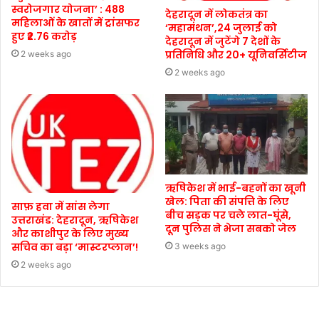
स्वरोजगार योजना’ : 488
देहरादून में लोकतंत्र का
महिलाओं के खातों में ट्रांसफर
‘महामंथन’,24 जुलाई को
हुए ₹2.76 करोड़
देहरादून में जुटेंगे 7 देशों के
प्रतिनिधि और 20+ यूनिवर्सिटीज
2 weeks ago
2 weeks ago
ऋषिकेश में भाई-बहनों का खूनी
खेल: पिता की संपत्ति के लिए
साफ़ हवा में सांस लेगा
बीच सड़क पर चले लात-घूंसे,
उत्तराखंड: देहरादून, ऋषिकेश
दून पुलिस ने भेजा सबको जेल
और काशीपुर के लिए मुख्य
सचिव का बड़ा ‘मास्टरप्लान’!
3 weeks ago
2 weeks ago