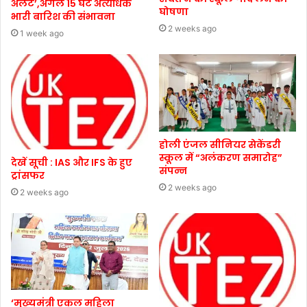
अलर्ट’,अगले 15 घंटे अत्यधिक
घोषणा
भारी बारिश की संभावना
2 weeks ago
1 week ago
होली एंजल सीनियर सेकेंडरी
स्कूल में “अलंकरण समारोह”
देखें सूची : IAS और IFS के हुए
संपन्न
ट्रांसफर
2 weeks ago
2 weeks ago
‘मुख्यमंत्री एकल महिला