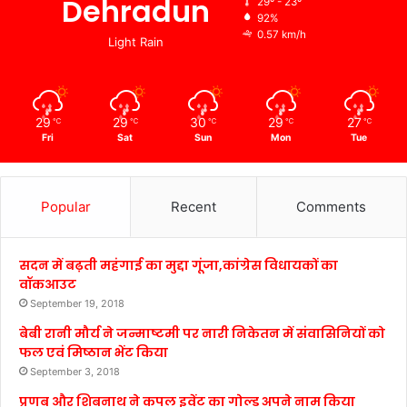
Dehradun
29º - 23º
92%
0.57 km/h
Light Rain
29
29
30
29
27
℃
℃
℃
℃
℃
Fri
Sat
Sun
Mon
Tue
Popular
Recent
Comments
सदन में बढ़ती महंगाई का मुद्दा गूंजा,कांग्रेस विधायकों का
वॉकआउट
September 19, 2018
बेबी रानी मौर्य ने जन्माष्टमी पर नारी निकेतन में संवासिनियों को
फल एवं मिष्ठान भेंट किया
September 3, 2018
प्रणब और शिबनाथ ने कपल इवेंट का गोल्ड अपने नाम किया