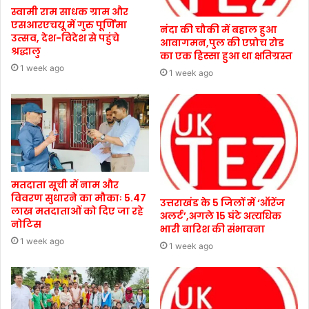
स्वामी राम साधक ग्राम और
एसआरएचयू में गुरु पूर्णिमा
नंदा की चौकी में बहाल हुआ
उत्सव, देश-विदेश से पहुंचे
आवागमन,पुल की एप्रोच रोड
श्रद्धालु
का एक हिस्सा हुआ था क्षतिग्रस्त
1 week ago
1 week ago
मतदाता सूची में नाम और
विवरण सुधारने का मौकाः 5.47
उत्तराखंड के 5 जिलों में ‘ऑरेंज
लाख मतदाताओं को दिए जा रहे
अलर्ट’,अगले 15 घंटे अत्यधिक
नोटिस
भारी बारिश की संभावना
1 week ago
1 week ago