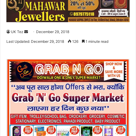
UK Tez
S
December 29, 2018
e
Last Updated: December 29, 2018
126
1 minute read
n
d
a
n
e
m
a
i
l