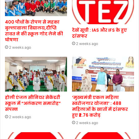
400 पौधों के रोपण से महका
बुल्लावाला विद्यालय,दीप्ति
देखें सूची : IAS और IFS के हुए
रावत ने की स्कूल गोद लेने की
ट्रांसफर
घोषणा
2 weeks ago
2 weeks ago
होली एंजल सीनियर सेकेंडरी
‘मुख्यमंत्री एकल महिला
स्कूल में “अलंकरण समारोह”
स्वरोजगार योजना’ : 488
संपन्न
महिलाओं के खातों में ट्रांसफर
हुए ₹2.76 करोड़
2 weeks ago
2 weeks ago