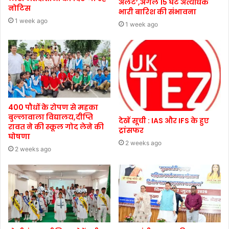
अलर्ट’,अगले 15 घंटे अत्यधिक
नोटिस
भारी बारिश की संभावना
1 week ago
1 week ago
400 पौधों के रोपण से महका
बुल्लावाला विद्यालय,दीप्ति
देखें सूची : IAS और IFS के हुए
रावत ने की स्कूल गोद लेने की
ट्रांसफर
घोषणा
2 weeks ago
2 weeks ago