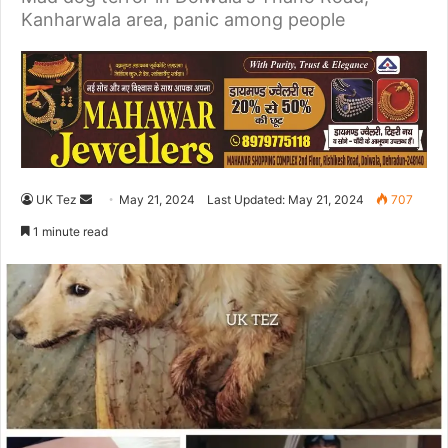
Kanharwala area, panic among people
UK Tez
S
May 21, 2024
Last Updated: May 21, 2024
707
e
1 minute read
n
d
a
n
e
m
a
i
l