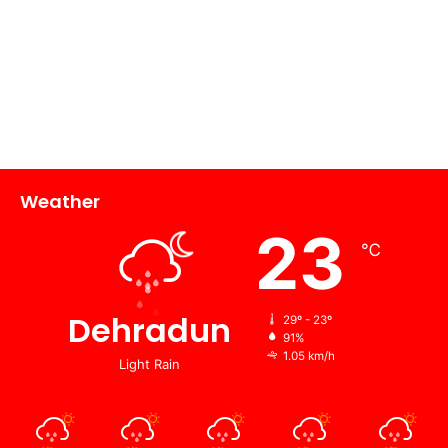
Weather
23
℃
Dehradun
29º - 23º
91%
1.05 km/h
Light Rain