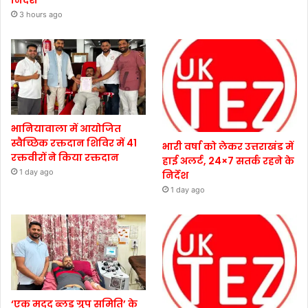
निर्देश
3 hours ago
भानियावाला में आयोजित
स्वैच्छिक रक्तदान शिविर में 41
भारी वर्षा को लेकर उत्तराखंड में
रक्तवीरों ने किया रक्तदान
हाई अलर्ट, 24×7 सतर्क रहने के
1 day ago
निर्देश
1 day ago
‘एक मदद ब्लड ग्रुप समिति’ के