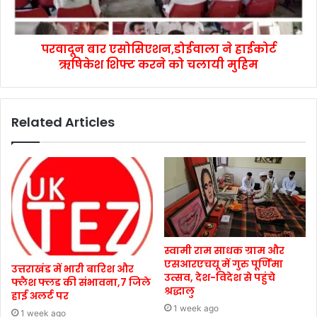
परवादून बार एसोसिएशन,डोईवाला ने हाईकोर्ट
ऋषिकेश शिफ्ट करने को चलायी मुहिम
Related Articles
स्वामी राम साधक ग्राम और
एसआरएचयू में गुरु पूर्णिमा
उत्तराखंड में भारी बारिश और
उत्सव, देश-विदेश से पहुंचे
फ्लैश फ्लड की संभावना,7 जिले
श्रद्धालु
हाई अलर्ट पर
1 week ago
1 week ago