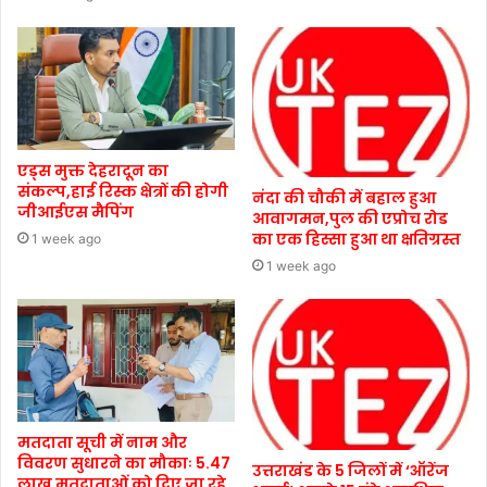
एड्स मुक्त देहरादून का
संकल्प,हाई रिस्क क्षेत्रों की होगी
नंदा की चौकी में बहाल हुआ
जीआईएस मैपिंग
आवागमन,पुल की एप्रोच रोड
का एक हिस्सा हुआ था क्षतिग्रस्त
1 week ago
1 week ago
मतदाता सूची में नाम और
विवरण सुधारने का मौकाः 5.47
उत्तराखंड के 5 जिलों में ‘ऑरेंज
लाख मतदाताओं को दिए जा रहे