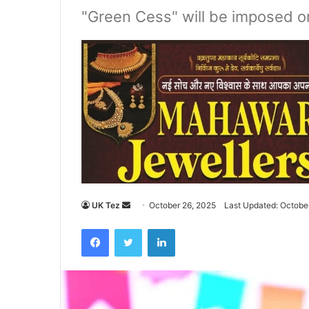
"Green Cess" will be imposed o
UK Tez
S
October 26, 2025
Last Updated: Octobe
e
Facebook
Twitter
LinkedIn
n
d
a
n
e