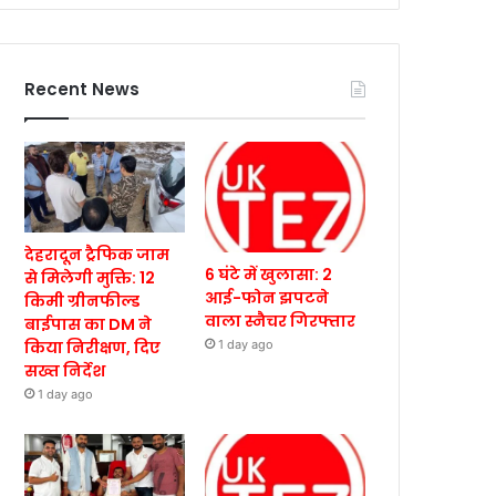
Recent News
देहरादून ट्रैफिक जाम
6 घंटे में खुलासा: 2
से मिलेगी मुक्ति: 12
आई-फोन झपटने
किमी ग्रीनफील्ड
वाला स्नैचर गिरफ्तार
बाईपास का DM ने
किया निरीक्षण, दिए
1 day ago
सख्त निर्देश
1 day ago