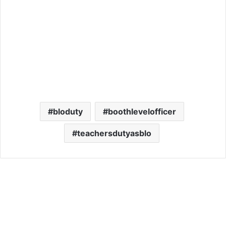
bloduty
boothlevelofficer
teachersdutyasblo