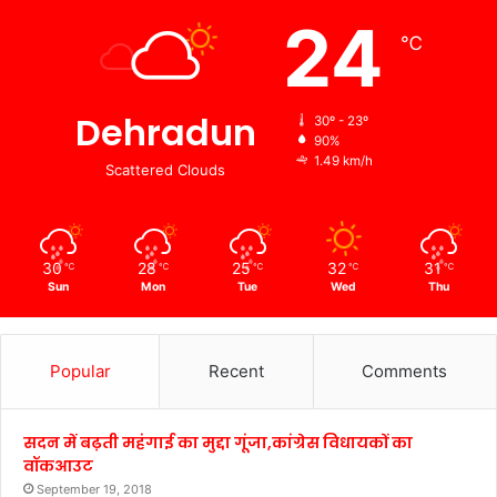
24
℃
Dehradun
30º - 23º
90%
1.49 km/h
Scattered Clouds
30
28
25
32
31
℃
℃
℃
℃
℃
Sun
Mon
Tue
Wed
Thu
Popular
Recent
Comments
सदन में बढ़ती महंगाई का मुद्दा गूंजा,कांग्रेस विधायकों का
वॉकआउट
September 19, 2018