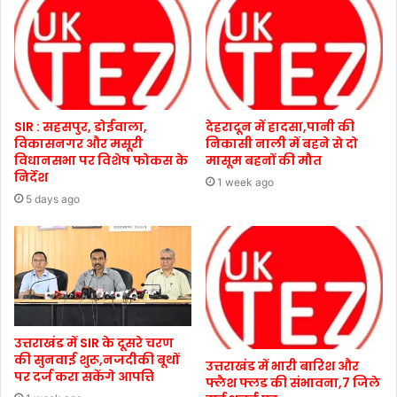
SIR : सहसपुर, डोईवाला,
देहरादून में हादसा,पानी की
विकासनगर और मसूरी
निकासी नाली में बहने से दो
विधानसभा पर विशेष फोकस के
मासूम बहनों की मौत
निर्देश
1 week ago
5 days ago
उत्तराखंड में SIR के दूसरे चरण
की सुनवाई शुरू,नजदीकी बूथों
उत्तराखंड में भारी बारिश और
पर दर्ज करा सकेंगे आपत्ति
फ्लैश फ्लड की संभावना,7 जिले