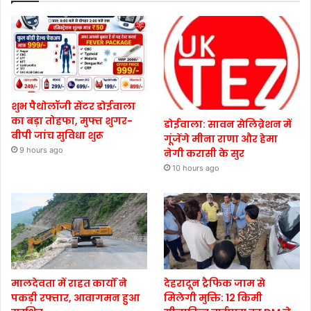
शुभ पैथोलॉजी सेंटर डोईवाला
का बड़ा तोहफा, मुफ्त शुगर-
डोईवाला: सावन सेलिब्रेशन में
बीपी जांच सुविधा शुरू
गूंजेंगे मीना राणा और हेमा
9 hours ago
नेगी करासी के सुर
10 hours ago
मालदेवता में राहत कार्यों ने
देहरादून ट्रैफिक जाम से
पकड़ी रफ्तार, आवागमन हुआ
मिलेगी मुक्ति: 12 किमी