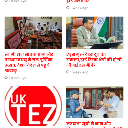
हाई अलर्ट पर
1 week ago
1 week ago
स्वामी राम साधक ग्राम और
एड्स मुक्त देहरादून का
एसआरएचयू में गुरु पूर्णिमा
संकल्प,हाई रिस्क क्षेत्रों की होगी
उत्सव, देश-विदेश से पहुंचे
जीआईएस मैपिंग
श्रद्धालु
1 week ago
1 week ago
मतदाता सूची में नाम और