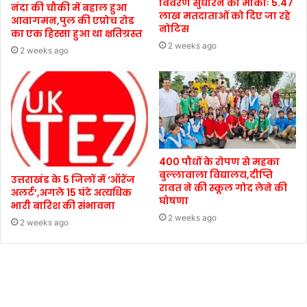
विवरण सुधारने का मौकाः 5.47
नंदा की चौकी में बहाल हुआ
लाख मतदाताओं को दिए जा रहे
आवागमन,पुल की एप्रोच रोड
नोटिस
का एक हिस्सा हुआ था क्षतिग्रस्त
2 weeks ago
2 weeks ago
400 पौधों के रोपण से महका
बुल्लावाला विद्यालय,दीप्ति
उत्तराखंड के 5 जिलों में ‘ऑरेंज
रावत ने की स्कूल गोद लेने की
अलर्ट’,अगले 15 घंटे अत्यधिक
घोषणा
भारी बारिश की संभावना
2 weeks ago
2 weeks ago