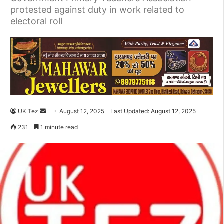
protested against duty in work related to
electoral roll
UK Tez
S
August 12, 2025
Last Updated: August 12, 2025
e
231
1 minute read
n
d
a
n
e
m
a
i