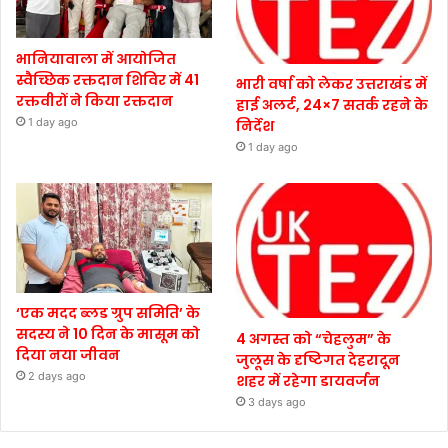
भानियावाला में आयोजित
स्वैच्छिक रक्तदान शिविर में 41
भारी वर्षा को लेकर उत्तराखंड में
रक्तवीरों ने किया रक्तदान
हाई अलर्ट, 24×7 सतर्क रहने के
1 day ago
निर्देश
1 day ago
‘एक मदद ब्लड ग्रुप समिति’ के
सदस्य ने 10 दिन के मासूम को
4 अगस्त को “चेहलुम” के
दिया नया जीवन
जुलूस के दृष्टिगत देहरादून
2 days ago
शहर में रहेगा डायवर्जन
3 days ago