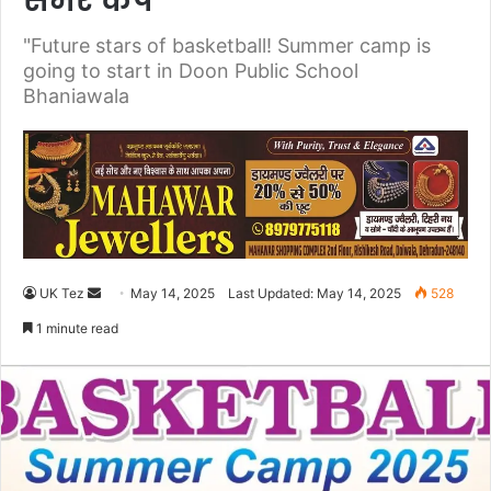
समर कैंप
"Future stars of basketball! Summer camp is
going to start in Doon Public School
Bhaniawala
UK Tez
S
May 14, 2025
Last Updated: May 14, 2025
528
e
1 minute read
n
d
a
n
e
m