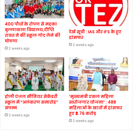
400 पौधों के रोपण से महका
बुल्लावाला विद्यालय,दीप्ति
देखें सूची : IAS और IFS के हुए
रावत ने की स्कूल गोद लेने की
ट्रांसफर
घोषणा
2 weeks ago
2 weeks ago
होली एंजल सीनियर सेकेंडरी
‘मुख्यमंत्री एकल महिला
स्कूल में “अलंकरण समारोह”
स्वरोजगार योजना’ : 488
संपन्न
महिलाओं के खातों में ट्रांसफर
हुए ₹2.76 करोड़
2 weeks ago
2 weeks ago