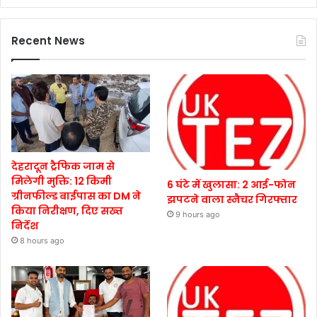
Recent News
देहरादून ट्रैफिक जाम से
मिलेगी मुक्ति: 12 किमी
6 घंटे में खुलासा: 2 आई-फोन
ग्रीनफील्ड बाईपास का DM ने
झपटने वाला स्नैचर गिरफ्तार
किया निरीक्षण, दिए सख्त
9 hours ago
निर्देश
8 hours ago