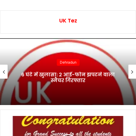
UK Tez
Dehradun
6 घंटे में खुलासा: 2 आई-फोन झपटने वाला
स्नैचर गिरफ्तार