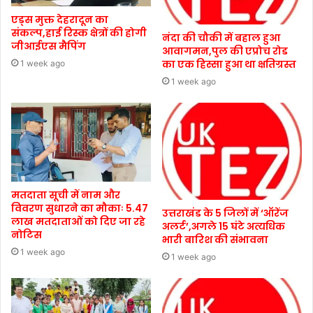
एड्स मुक्त देहरादून का
संकल्प,हाई रिस्क क्षेत्रों की होगी
नंदा की चौकी में बहाल हुआ
जीआईएस मैपिंग
आवागमन,पुल की एप्रोच रोड
का एक हिस्सा हुआ था क्षतिग्रस्त
1 week ago
1 week ago
मतदाता सूची में नाम और
विवरण सुधारने का मौकाः 5.47
उत्तराखंड के 5 जिलों में ‘ऑरेंज
लाख मतदाताओं को दिए जा रहे
अलर्ट’,अगले 15 घंटे अत्यधिक
नोटिस
भारी बारिश की संभावना
1 week ago
1 week ago