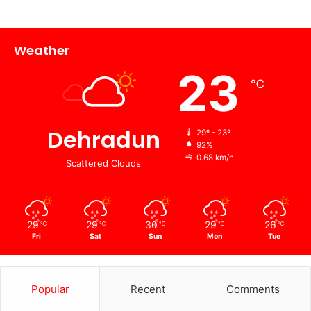
Weather
23
℃
Dehradun
29º - 23º
92%
0.68 km/h
Scattered Clouds
29
29
30
29
26
℃
℃
℃
℃
℃
Fri
Sat
Sun
Mon
Tue
Popular
Recent
Comments