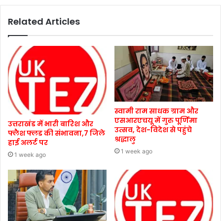
Related Articles
स्वामी राम साधक ग्राम और
एसआरएचयू में गुरु पूर्णिमा
उत्तराखंड में भारी बारिश और
उत्सव, देश-विदेश से पहुंचे
फ्लैश फ्लड की संभावना,7 जिले
श्रद्धालु
हाई अलर्ट पर
1 week ago
1 week ago