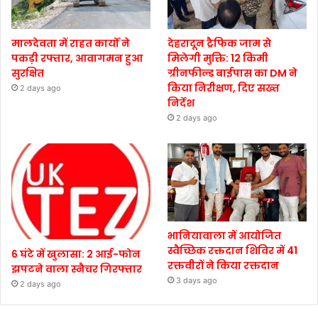
मालदेवता में राहत कार्यों ने
देहरादून ट्रैफिक जाम से
पकड़ी रफ्तार, आवागमन हुआ
मिलेगी मुक्ति: 12 किमी
सुरक्षित
ग्रीनफील्ड बाईपास का DM ने
किया निरीक्षण, दिए सख्त
2 days ago
निर्देश
2 days ago
भानियावाला में आयोजित
स्वैच्छिक रक्तदान शिविर में 41
6 घंटे में खुलासा: 2 आई-फोन
रक्तवीरों ने किया रक्तदान
झपटने वाला स्नैचर गिरफ्तार
3 days ago
2 days ago