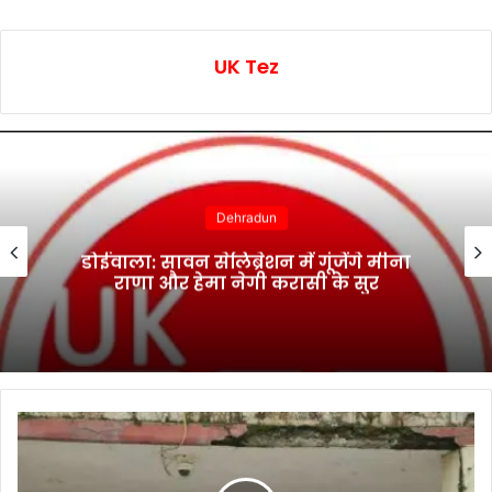
UK Tez
Dehradun
डोईवाला: सावन सेलिब्रेशन में गूंजेंगे मीना
राणा और हेमा नेगी करासी के सुर