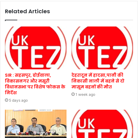
Related Articles
SIR : सहसपुर, डोईवाला,
देहरादून में हादसा,पानी की
विकासनगर और मसूरी
निकासी नाली में बहने से दो
विधानसभा पर विशेष फोकस के
मासूम बहनों की मौत
निर्देश
1 week ago
5 days ago