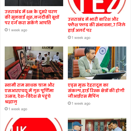
उत्तराखंड में SIR के दूसरे चरण
की सुनवाई शुरू,नजदीकी बूथों
उत्तराखंड में भारी बारिश और
पर दर्ज करा सकेंगे आपत्ति
फ्लैश फ्लड की संभावना,7 जिले
हाई अलर्ट पर
1 week ago
1 week ago
स्वामी राम साधक ग्राम और
एड्स मुक्त देहरादून का
एसआरएचयू में गुरु पूर्णिमा
संकल्प,हाई रिस्क क्षेत्रों की होगी
उत्सव, देश-विदेश से पहुंचे
जीआईएस मैपिंग
श्रद्धालु
1 week ago
1 week ago