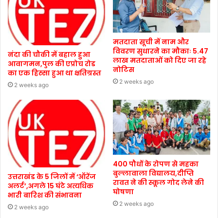
मतदाता सूची में नाम और
विवरण सुधारने का मौकाः 5.47
नंदा की चौकी में बहाल हुआ
लाख मतदाताओं को दिए जा रहे
आवागमन,पुल की एप्रोच रोड
नोटिस
का एक हिस्सा हुआ था क्षतिग्रस्त
2 weeks ago
2 weeks ago
400 पौधों के रोपण से महका
बुल्लावाला विद्यालय,दीप्ति
उत्तराखंड के 5 जिलों में ‘ऑरेंज
रावत ने की स्कूल गोद लेने की
अलर्ट’,अगले 15 घंटे अत्यधिक
घोषणा
भारी बारिश की संभावना
2 weeks ago
2 weeks ago