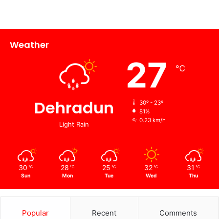
Weather
27
℃
Dehradun
30º - 23º
81%
0.23 km/h
Light Rain
30
28
25
32
31
℃
℃
℃
℃
℃
Sun
Mon
Tue
Wed
Thu
Popular
Recent
Comments