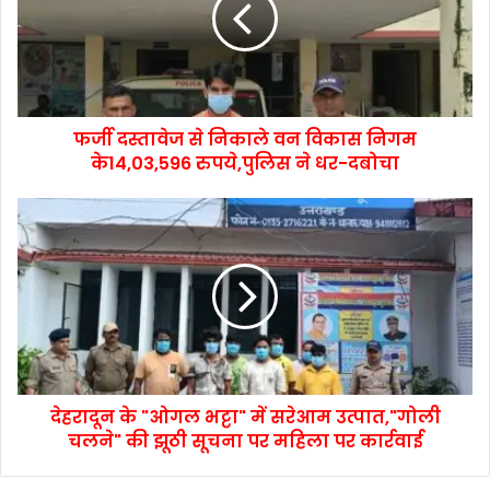
फर्जी दस्तावेज से निकाले वन विकास निगम
के14,03,596 रुपये,पुलिस ने धर-दबोचा
देहरादून के "ओगल भट्टा" में सरेआम उत्पात,"गोली
चलने" की झूठी सूचना पर महिला पर कार्रवाई