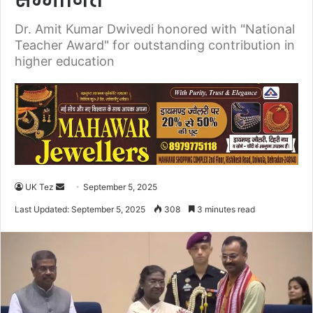
सम्मानित
Dr. Amit Kumar Dwivedi honored with "National
Teacher Award" for outstanding contribution in
higher education
UK Tez
S
September 5, 2025
e
Last Updated: September 5, 2025
308
3 minutes read
n
d
a
n
e
m