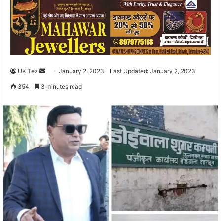
UK Tez
S
January 2, 2023
Last Updated: January 2, 2023
e
354
3 minutes read
n
d
a
n
e
m
a
i
l