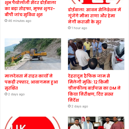
शुभ पैथोलॉजी सेंटर डोईवाला
का बड़ा तोहफा, मुफ्त शुगर-
डोईवाला: सावन सेलिब्रेशन में
बीपी जांच सुविधा शुरू
गूंजेंगे मीना राणा और हेमा
46 minutes ago
नेगी करासी के सुर
1 hour ago
मालदेवता में राहत कार्यों ने
देहरादून ट्रैफिक जाम से
पकड़ी रफ्तार, आवागमन हुआ
मिलेगी मुक्ति: 12 किमी
सुरक्षित
ग्रीनफील्ड बाईपास का DM ने
किया निरीक्षण, दिए सख्त
2 days ago
निर्देश
2 days ago