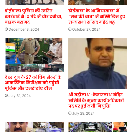
डोईवाला पुलिस की त्वरित
डोईवाला के भानियावाला में
कार्रवाई से 10 घंटे में चोर दबोचा,
“मन की बात” में सम्मिलित हुए
बाइक बरामद
राज्यसभा सांसद महेंद्र भट्ट
December 8, 2024
October 27, 2024
देहरादून के 27 कोचिंग सेंटरों के
आकस्मिक निरीक्षण को पहुंची
पुलिस और एमडीडीए टीम
श्री बद्रीनाथ -केदारनाथ मंदिर
July 31, 2024
समिति के मुख्य कार्य अधिकारी
पद पर हुई नयी नियुक्ति
July 29, 2024