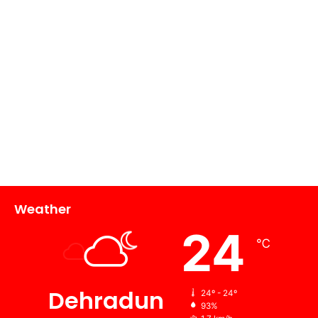
Weather
24
℃
Dehradun
24º - 24º
93%