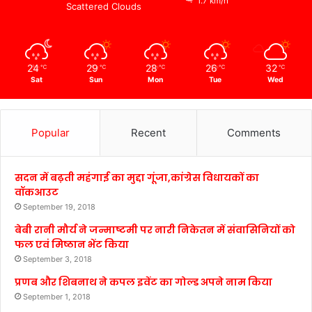
1.7 km/h
Scattered Clouds
24
29
28
26
32
℃
℃
℃
℃
℃
Sat
Sun
Mon
Tue
Wed
Popular
Recent
Comments
सदन में बढ़ती महंगाई का मुद्दा गूंजा,कांग्रेस विधायकों का
वॉकआउट
September 19, 2018
बेबी रानी मौर्य ने जन्माष्टमी पर नारी निकेतन में संवासिनियों को
फल एवं मिष्ठान भेंट किया
September 3, 2018
प्रणब और शिबनाथ ने कपल इवेंट का गोल्ड अपने नाम किया
September 1, 2018