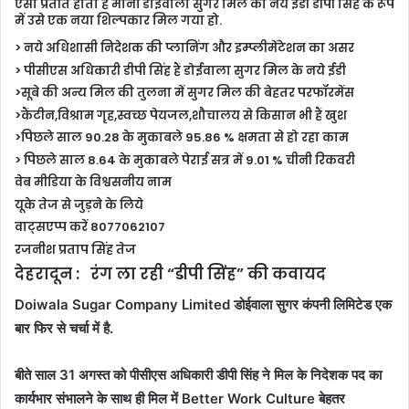
ऐसा प्रतीत होता है मानों डोईवाला सुगर मिल को नये ईडी डीपी सिंह के रूप
में उसे एक नया शिल्पकार मिल गया हो.
> नये अधिशासी निदेशक की प्लानिंग और इम्प्लीमेंटेशन का असर
> पीसीएस अधिकारी डीपी सिंह हैं डोईवाला सुगर मिल के नये ईडी
>सूबे की अन्य
मिल
की तुलना में सुगर मिल की बेहतर परफॉरमेंस
>कैंटीन,विश्राम गृह,स्वच्छ पेयजल,शौचालय से किसान भी हैं खुश
>पिछले साल 90.28 के मुकाबले 95.86 % क्षमता से हो रहा काम
> पिछले साल 8.64 के मुकाबले पेराई सत्र में 9.01 % चीनी रिकवरी
वेब मीडिया के विश्वसनीय नाम
यूके तेज से जुड़ने के लिये
वाट्सएप्प करें 8077062107
रजनीश प्रताप सिंह तेज
देहरादून : रंग ला रही “डीपी सिंह” की कवायद
Doiwala Sugar Company Limited डोईवाला सुगर कंपनी लिमिटेड एक
बार फिर से चर्चा में है.
बीते साल 31 अगस्त को पीसीएस अधिकारी डीपी सिंह ने मिल के निदेशक पद का
कार्यभार संभालने के साथ ही मिल में Better Work Culture बेहतर