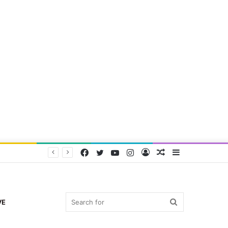
Facebook
Twitter
YouTube
Instagram
Log
Random
Sidebar
In
Article
Search
VE