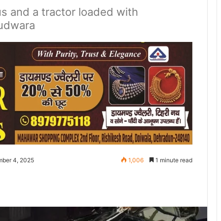
us and a tractor loaded with
rudwara
mber 4, 2025
1,006
1 minute read