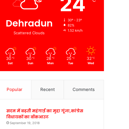
24
℃
Dehradun
30º - 23º
82%
1.52 km/h
Scattered Clouds
30
30
28
25
32
℃
℃
℃
℃
℃
Sat
Sun
Mon
Tue
Wed
Popular
Recent
Comments
सदन में बढ़ती महंगाई का मुद्दा गूंजा,कांग्रेस
विधायकों का वॉकआउट
September 19, 2018