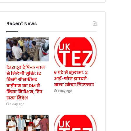
Recent News
देहरादून ट्रैफिक जाम
6 घंटे में खुलासा: 2
से मिलेगी मुक्ति: 12
आई-फोन झपटने
किमी ग्रीनफील्ड
वाला स्नैचर गिरफ्तार
बाईपास का DM ने
किया निरीक्षण, दिए
1 day ago
सख्त निर्देश
1 day ago