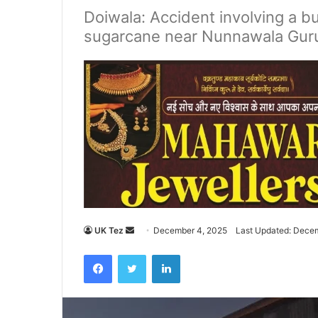
Doiwala: Accident involving a b
sugarcane near Nunnawala Gu
UK Tez
S
December 4, 2025
Last Updated: Dece
e
Facebook
Twitter
LinkedIn
n
d
a
n