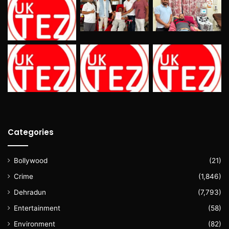
Categories
Bollywood
(21)
Crime
(1,846)
Dehradun
(7,793)
Entertainment
(58)
Environment
(82)