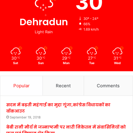
30
Dehradun
30º - 24º
66%
1.69 km/h
Light Rain
30
30
29
27
31
℃
℃
℃
℃
℃
Sat
Sun
Mon
Tue
Wed
Popular
Recent
Comments
सदन में बढ़ती महंगाई का मुद्दा गूंजा,कांग्रेस विधायकों का
वॉकआउट
September 19, 2018
बेबी रानी मौर्य ने जन्माष्टमी पर नारी निकेतन में संवासिनियों को