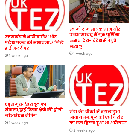
स्वामी राम साधक ग्राम और
एसआरएचयू में गुरु पूर्णिमा
उत्तराखंड में भारी बारिश और
उत्सव, देश-विदेश से पहुंचे
फ्लैश फ्लड की संभावना,7 जिले
श्रद्धालु
हाई अलर्ट पर
1 week ago
1 week ago
एड्स मुक्त देहरादून का
संकल्प,हाई रिस्क क्षेत्रों की होगी
नंदा की चौकी में बहाल हुआ
जीआईएस मैपिंग
आवागमन,पुल की एप्रोच रोड
का एक हिस्सा हुआ था क्षतिग्रस्त
1 week ago
2 weeks ago