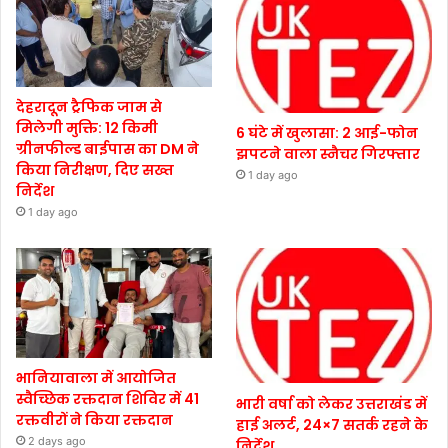
देहरादून ट्रैफिक जाम से
मिलेगी मुक्ति: 12 किमी
6 घंटे में खुलासा: 2 आई-फोन
ग्रीनफील्ड बाईपास का DM ने
झपटने वाला स्नैचर गिरफ्तार
किया निरीक्षण, दिए सख्त
1 day ago
निर्देश
1 day ago
भानियावाला में आयोजित
स्वैच्छिक रक्तदान शिविर में 41
भारी वर्षा को लेकर उत्तराखंड में
रक्तवीरों ने किया रक्तदान
हाई अलर्ट, 24×7 सतर्क रहने के
2 days ago
निर्देश