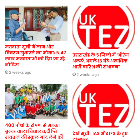
मतदाता सूची में नाम और
विवरण सुधारने का मौकाः 5.47
उत्तराखंड के 5 जिलों में ‘ऑरेंज
लाख मतदाताओं को दिए जा रहे
अलर्ट’,अगले 15 घंटे अत्यधिक
नोटिस
भारी बारिश की संभावना
2 weeks ago
2 weeks ago
400 पौधों के रोपण से महका
बुल्लावाला विद्यालय,दीप्ति
देखें सूची : IAS और IFS के हुए
रावत ने की स्कूल गोद लेने की
ट्रांसफर