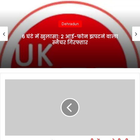
Dehradun
6 घंटे में खुलासा: 2 आई-फोन झपटने वाला
स्नैचर गिरफ्तार