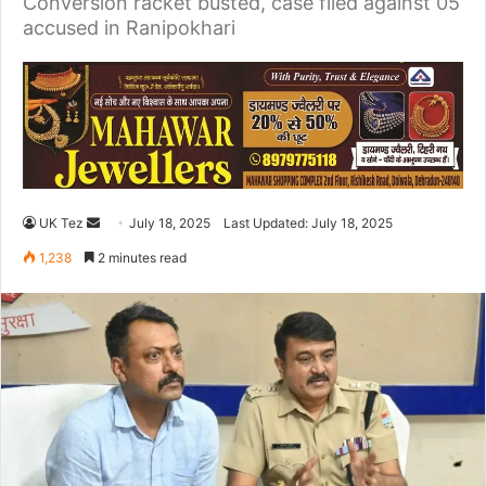
Conversion racket busted, case filed against 05
accused in Ranipokhari
UK Tez
S
July 18, 2025
Last Updated: July 18, 2025
e
1,238
2 minutes read
n
d
a
n
e
m
a
i
l