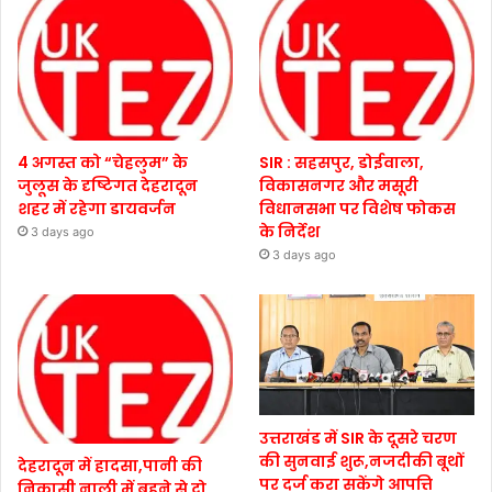
4 अगस्त को “चेहलुम” के
SIR : सहसपुर, डोईवाला,
जुलूस के दृष्टिगत देहरादून
विकासनगर और मसूरी
शहर में रहेगा डायवर्जन
विधानसभा पर विशेष फोकस
के निर्देश
3 days ago
3 days ago
उत्तराखंड में SIR के दूसरे चरण
की सुनवाई शुरू,नजदीकी बूथों
देहरादून में हादसा,पानी की
पर दर्ज करा सकेंगे आपत्ति
निकासी नाली में बहने से दो