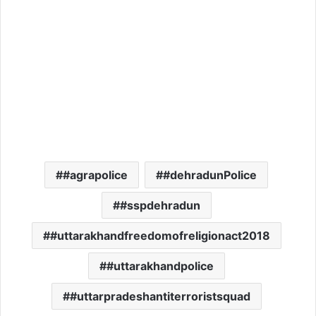
#agrapolice
#dehradunPolice
#sspdehradun
#uttarakhandfreedomofreligionact2018
#uttarakhandpolice
#uttarpradeshantiterroristsquad