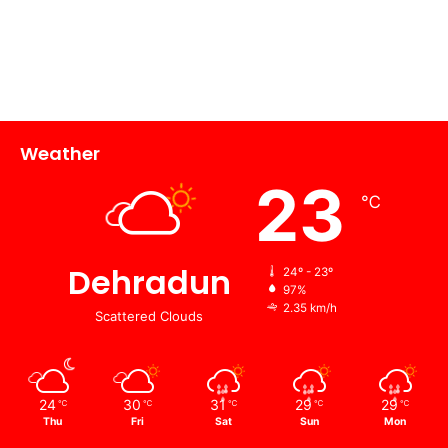
Weather
23
℃
Dehradun
24º - 23º
97%
2.35 km/h
Scattered Clouds
24
30
31
29
29
℃
℃
℃
℃
℃
Thu
Fri
Sat
Sun
Mon