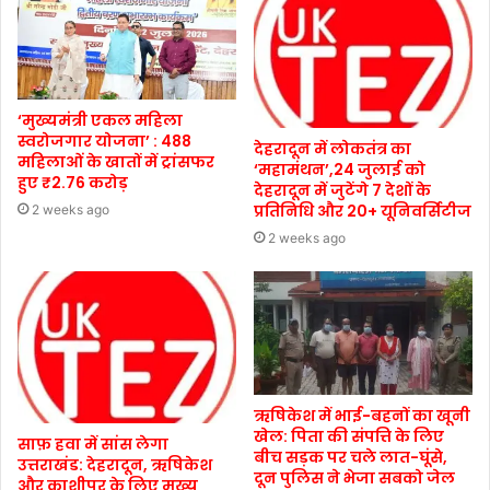
‘मुख्यमंत्री एकल महिला
स्वरोजगार योजना’ : 488
देहरादून में लोकतंत्र का
महिलाओं के खातों में ट्रांसफर
‘महामंथन’,24 जुलाई को
हुए ₹2.76 करोड़
देहरादून में जुटेंगे 7 देशों के
प्रतिनिधि और 20+ यूनिवर्सिटीज
2 weeks ago
2 weeks ago
ऋषिकेश में भाई-बहनों का खूनी
खेल: पिता की संपत्ति के लिए
साफ़ हवा में सांस लेगा
बीच सड़क पर चले लात-घूंसे,
उत्तराखंड: देहरादून, ऋषिकेश
दून पुलिस ने भेजा सबको जेल
और काशीपुर के लिए मुख्य