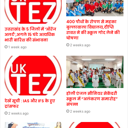
400 पौधों के रोपण से महका
बुल्लावाला विद्यालय,दीप्ति
उत्तराखंड के 5 जिलों में ‘ऑरेंज
रावत ने की स्कूल गोद लेने की
अलर्ट’,अगले 15 घंटे अत्यधिक
घोषणा
भारी बारिश की संभावना
2 weeks ago
1 week ago
होली एंजल सीनियर सेकेंडरी
स्कूल में “अलंकरण समारोह”
देखें सूची : IAS और IFS के हुए
संपन्न
ट्रांसफर
2 weeks ago
2 weeks ago