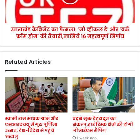
उत्तराखंड कैबिनेट का फैसला: 'नो व्हीकल डे' और 'वर्क
फ्रॉम होम' की तैयारी,जानिये 16 महत्वपूर्ण निर्णय
Related Articles
स्वामी राम साधक ग्राम और
एड्स मुक्त देहरादून का
एसआरएचयू में गुरु पूर्णिमा
संकल्प,हाई रिस्क क्षेत्रों की होगी
उत्सव, देश-विदेश से पहुंचे
जीआईएस मैपिंग
श्रद्धालु
1 week ago