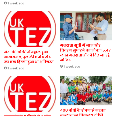
1 week ago
मतदाता सूची में नाम और
विवरण सुधारने का मौकाः 5.47
नंदा की चौकी में बहाल हुआ
लाख मतदाताओं को दिए जा रहे
आवागमन,पुल की एप्रोच रोड
नोटिस
का एक हिस्सा हुआ था क्षतिग्रस्त
1 week ago
1 week ago
400 पौधों के रोपण से महका
बुल्लावाला विद्यालय,दीप्ति