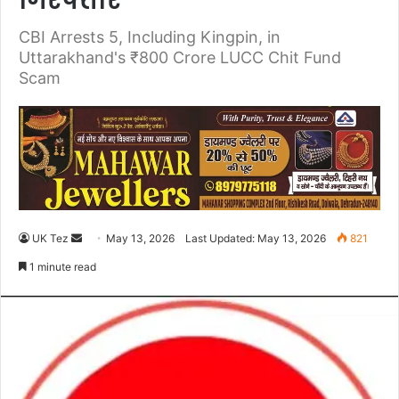
गिरफ्तार
CBI Arrests 5, Including Kingpin, in
Uttarakhand's ₹800 Crore LUCC Chit Fund
Scam
UK Tez
S
May 13, 2026
Last Updated: May 13, 2026
821
e
1 minute read
n
d
a
n
e
m