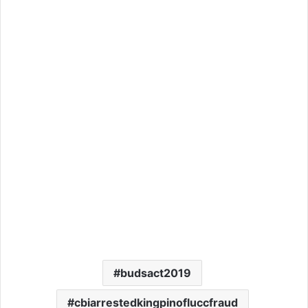
budsact2019
cbiarrestedkingpinofluccfraud