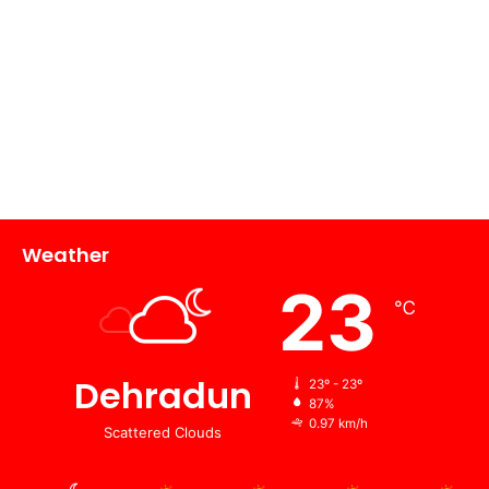
Weather
23
℃
Dehradun
23º - 23º
87%
0.97 km/h
Scattered Clouds