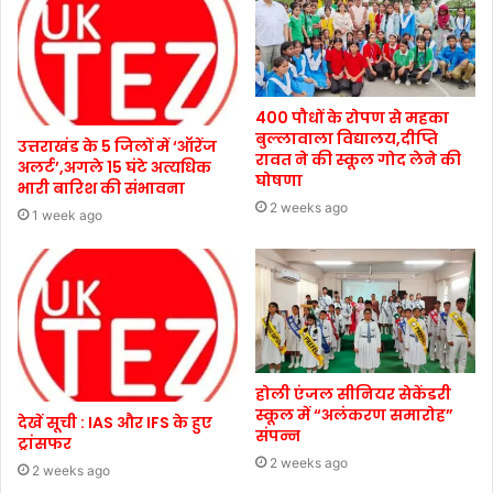
400 पौधों के रोपण से महका
बुल्लावाला विद्यालय,दीप्ति
उत्तराखंड के 5 जिलों में ‘ऑरेंज
रावत ने की स्कूल गोद लेने की
अलर्ट’,अगले 15 घंटे अत्यधिक
घोषणा
भारी बारिश की संभावना
2 weeks ago
1 week ago
होली एंजल सीनियर सेकेंडरी
स्कूल में “अलंकरण समारोह”
देखें सूची : IAS और IFS के हुए
संपन्न
ट्रांसफर
2 weeks ago
2 weeks ago