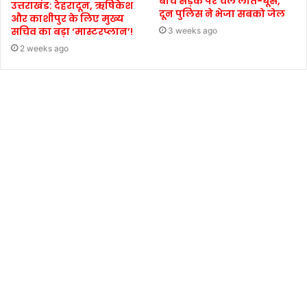
बीच सड़क पर चले लात-घूंसे,
उत्तराखंड: देहरादून, ऋषिकेश
दून पुलिस ने भेजा सबको जेल
और काशीपुर के लिए मुख्य
सचिव का बड़ा ‘मास्टरप्लान’!
3 weeks ago
2 weeks ago