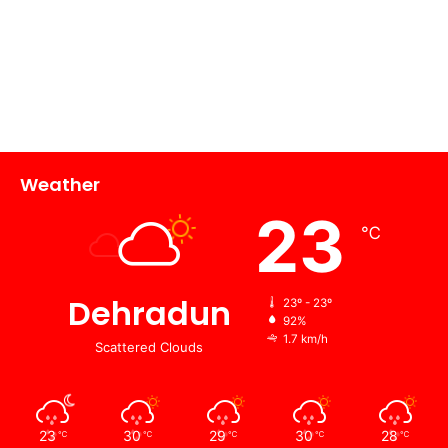
Weather
23
℃
Dehradun
23º - 23º
92%
1.7 km/h
Scattered Clouds
23
30
29
30
28
℃
℃
℃
℃
℃