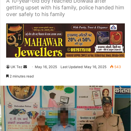
A 10-year-old boy reached Doiwala after
getting upset with his family, police handed him
over safely to his family
UK Tez
S
May 16, 2025
Last Updated: May 16, 2025
543
e
2 minutes read
n
d
a
n
e
m
a
i