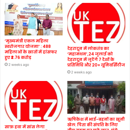
‘मुख्यमंत्री एकल महिला
स्वरोजगार योजना’ : 488
देहरादून में लोकतंत्र का
महिलाओं के खातों में ट्रांसफर
‘महामंथन’,24 जुलाई को
हुए ₹2.76 करोड़
देहरादून में जुटेंगे 7 देशों के
प्रतिनिधि और 20+ यूनिवर्सिटीज
2 weeks ago
2 weeks ago
ऋषिकेश में भाई-बहनों का खूनी
खेल: पिता की संपत्ति के लिए
साफ़ हवा में सांस लेगा