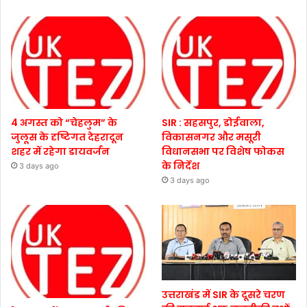
4 अगस्त को “चेहलुम” के
SIR : सहसपुर, डोईवाला,
जुलूस के दृष्टिगत देहरादून
विकासनगर और मसूरी
शहर में रहेगा डायवर्जन
विधानसभा पर विशेष फोकस
के निर्देश
3 days ago
3 days ago
उत्तराखंड में SIR के दूसरे चरण