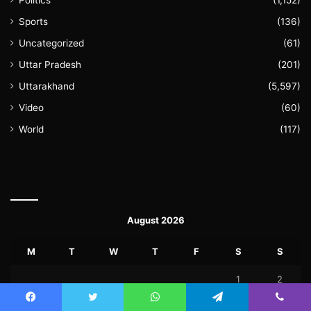
Sports
(136)
Uncategorized
(61)
Uttar Pradesh
(201)
Uttarakhand
(5,597)
Video
(60)
World
(117)
August 2026
M
T
W
T
F
S
S
1
2
3
4
5
6
7
8
9