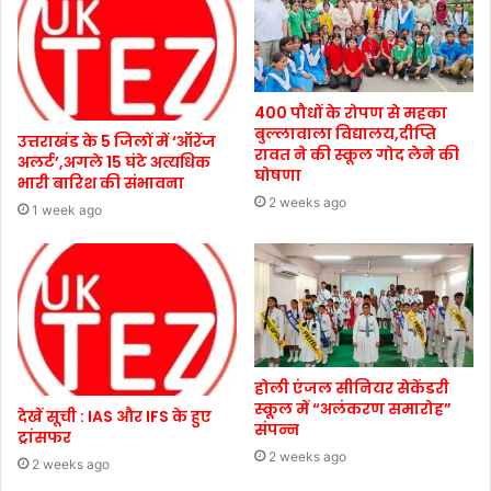
400 पौधों के रोपण से महका
बुल्लावाला विद्यालय,दीप्ति
उत्तराखंड के 5 जिलों में ‘ऑरेंज
रावत ने की स्कूल गोद लेने की
अलर्ट’,अगले 15 घंटे अत्यधिक
घोषणा
भारी बारिश की संभावना
2 weeks ago
1 week ago
होली एंजल सीनियर सेकेंडरी
स्कूल में “अलंकरण समारोह”
देखें सूची : IAS और IFS के हुए
संपन्न
ट्रांसफर
2 weeks ago
2 weeks ago