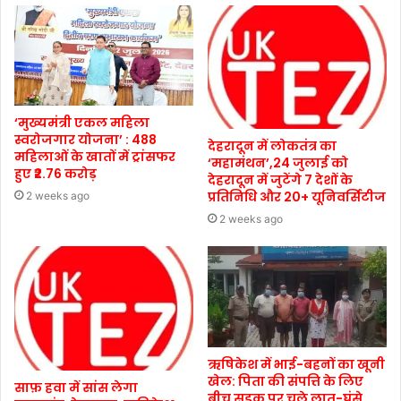
‘मुख्यमंत्री एकल महिला
स्वरोजगार योजना’ : 488
देहरादून में लोकतंत्र का
महिलाओं के खातों में ट्रांसफर
‘महामंथन’,24 जुलाई को
हुए ₹2.76 करोड़
देहरादून में जुटेंगे 7 देशों के
प्रतिनिधि और 20+ यूनिवर्सिटीज
2 weeks ago
2 weeks ago
ऋषिकेश में भाई-बहनों का खूनी
खेल: पिता की संपत्ति के लिए
साफ़ हवा में सांस लेगा
बीच सड़क पर चले लात-घूंसे,