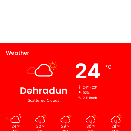
Weather
24
℃
Dehradun
24º - 23º
92%
2.11 km/h
Scattered Clouds
24
30
29
30
28
℃
℃
℃
℃
℃