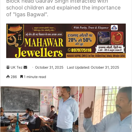
Block head Gaurav Singh interacted with
school children and explained the importance
of "Igas Bagwal".
UK Tez
S
October 31, 2025
Last Updated: October 31, 2025
e
286
1 minute read
n
d
a
n
e
m
a
i