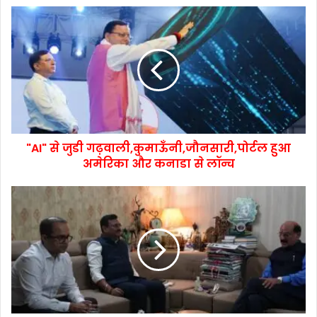
"AI" से जुडी गढ़वाली,कुमाऊँनी,जौनसारी,पोर्टल हुआ
अमेरिका और कनाडा से लॉन्च