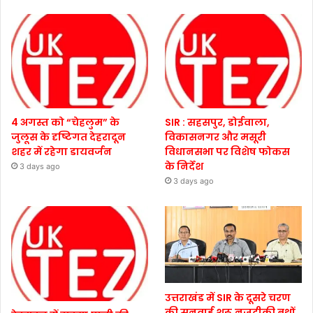
4 अगस्त को “चेहलुम” के
SIR : सहसपुर, डोईवाला,
जुलूस के दृष्टिगत देहरादून
विकासनगर और मसूरी
शहर में रहेगा डायवर्जन
विधानसभा पर विशेष फोकस
के निर्देश
3 days ago
3 days ago
उत्तराखंड में SIR के दूसरे चरण
की सुनवाई शुरू,नजदीकी बूथों