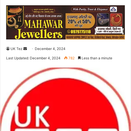
UK Tez
S
December 4, 2024
e
Last Updated: December 4, 2024
782
Less than a minute
n
d
a
n
e
m
a
i
l