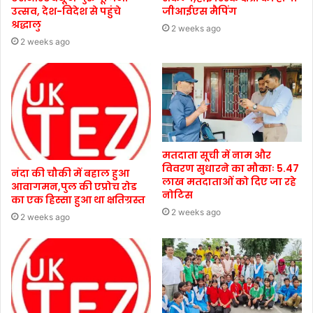
उत्सव, देश-विदेश से पहुंचे
जीआईएस मैपिंग
श्रद्धालु
2 weeks ago
2 weeks ago
मतदाता सूची में नाम और
विवरण सुधारने का मौकाः 5.47
नंदा की चौकी में बहाल हुआ
लाख मतदाताओं को दिए जा रहे
आवागमन,पुल की एप्रोच रोड
नोटिस
का एक हिस्सा हुआ था क्षतिग्रस्त
2 weeks ago
2 weeks ago