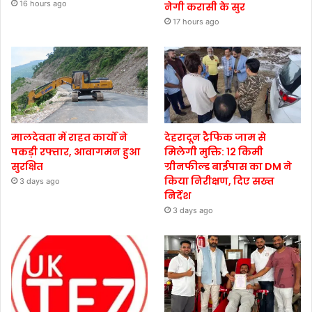
16 hours ago
नेगी करासी के सुर
17 hours ago
मालदेवता में राहत कार्यों ने
देहरादून ट्रैफिक जाम से
पकड़ी रफ्तार, आवागमन हुआ
मिलेगी मुक्ति: 12 किमी
सुरक्षित
ग्रीनफील्ड बाईपास का DM ने
किया निरीक्षण, दिए सख्त
3 days ago
निर्देश
3 days ago