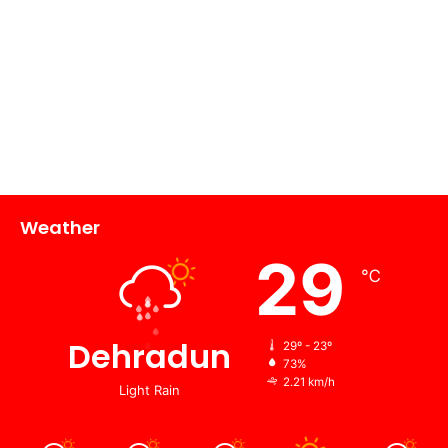
Weather
29
℃
Dehradun
29º - 23º
73%
2.21 km/h
Light Rain