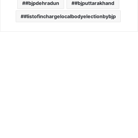
#bjpdehradun
#bjputtarakhand
#listofinchargelocalbodyelectionbybjp