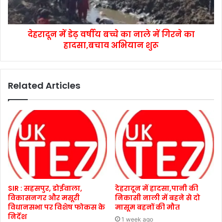
देहरादून में डेढ़ वर्षीय बच्चे का नाले में गिरने का
हादसा,बचाव अभियान शुरू
Related Articles
SIR : सहसपुर, डोईवाला,
देहरादून में हादसा,पानी की
विकासनगर और मसूरी
निकासी नाली में बहने से दो
विधानसभा पर विशेष फोकस के
मासूम बहनों की मौत
निर्देश
1 week ago