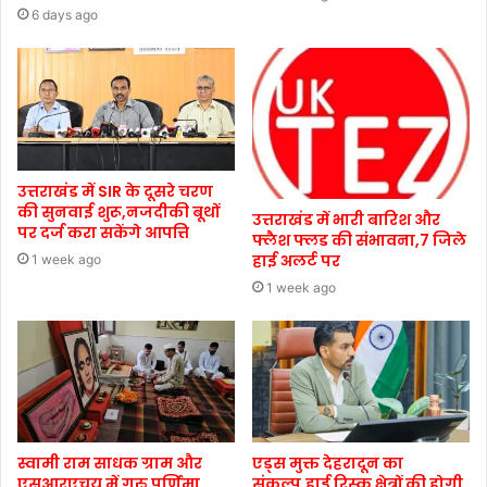
6 days ago
उत्तराखंड में SIR के दूसरे चरण
की सुनवाई शुरू,नजदीकी बूथों
उत्तराखंड में भारी बारिश और
पर दर्ज करा सकेंगे आपत्ति
फ्लैश फ्लड की संभावना,7 जिले
हाई अलर्ट पर
1 week ago
1 week ago
स्वामी राम साधक ग्राम और
एड्स मुक्त देहरादून का
एसआरएचयू में गुरु पूर्णिमा
संकल्प,हाई रिस्क क्षेत्रों की होगी